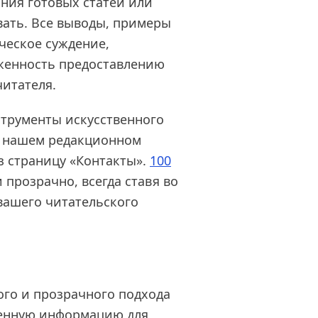
ания готовых статей или
вать. Все выводы, примеры
ческое суждение,
женность предоставлению
читателя.
струменты искусственного
 о нашем редакционном
з страницу «Контакты».
100
прозрачно, всегда ставя во
 вашего читательского
го и прозрачного подхода
ленную информацию для