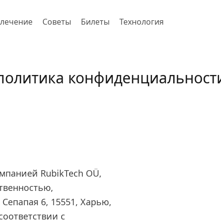
влечение
Советы
Билеты
Технология
политика конфиденциальност
мпанией RubikTech OÜ,
твенностью,
Сепапая 6, 15551, Харью,
соответствии с