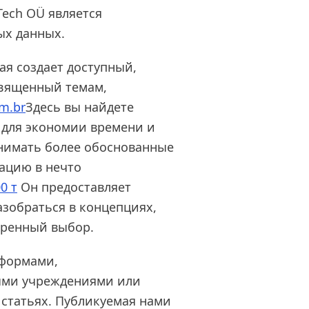
Tech OÜ является
ых данных.
ая создает доступный,
священный темам,
m.br
Здесь вы найдете
 для экономии времени и
нимать более обоснованные
ацию в нечто
0 т
Он предоставляет
зобраться в концепциях,
еренный выбор.
тформами,
ыми учреждениями или
статьях. Публикуемая нами