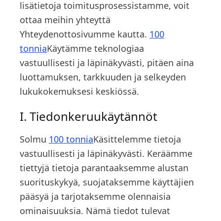
lisätietoja toimitusprosessistamme, voit
ottaa meihin yhteyttä
Yhteydenottosivumme kautta.
100
tonnia
Käytämme teknologiaa
vastuullisesti ja läpinäkyvästi, pitäen aina
luottamuksen, tarkkuuden ja selkeyden
lukukokemuksesi keskiössä.
I. Tiedonkeruukäytännöt
Solmu
100 tonnia
Käsittelemme tietoja
vastuullisesti ja läpinäkyvästi. Keräämme
tiettyjä tietoja parantaaksemme alustan
suorituskykyä, suojataksemme käyttäjien
pääsyä ja tarjotaksemme olennaisia
ominaisuuksia. Nämä tiedot tulevat