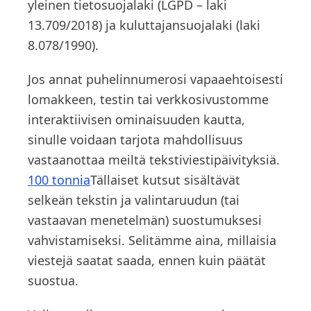
yleinen tietosuojalaki (LGPD – laki
13.709/2018) ja kuluttajansuojalaki (laki
8.078/1990).
Jos annat puhelinnumerosi vapaaehtoisesti
lomakkeen, testin tai verkkosivustomme
interaktiivisen ominaisuuden kautta,
sinulle voidaan tarjota mahdollisuus
vastaanottaa meiltä tekstiviestipäivityksiä.
100 tonnia
Tällaiset kutsut sisältävät
selkeän tekstin ja valintaruudun (tai
vastaavan menetelmän) suostumuksesi
vahvistamiseksi. Selitämme aina, millaisia
viestejä saatat saada, ennen kuin päätät
suostua.