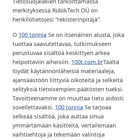
Tietosuojalakien tarkoittamassa
merkityksessä RubikTech OÜ on
henkilötietojesi "rekisterinpitäjä".
O
100 tonnia
Se on itsenäinen alusta, joka
tuottaa saavutettavaa, tutkimukseen
perustuvaa sisältöä keskittyen arkea
helpottaviin aiheisiin.
100t.com.br
Täältä
löydät käytännönläheisiä materiaaleja,
ajansäästöön liittyviä oikoteitä ja selkeitä
selityksiä tietoisempien päätösten tueksi.
Tavoitteenamme on muuttaa tieto aidosti
sovellettavaksi.
100 tonnia
Se tarjoaa
selkeää sisältöä, joka auttaa sinua
ymmärtämään käsitteitä, vertailemaan
vaihtoehtoja ja tekemään valintoja