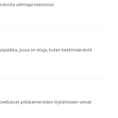
oukosta valintaprosessissa!
yöpaikka, jossa on etuja, kuten keskimääräistä
ovellukset piilokameroiden löytämiseen voivat