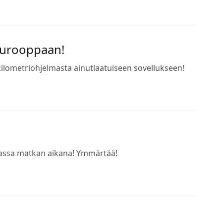
 Eurooppaan!
 kilometriohjelmasta ainutlaatuiseen sovellukseen!
urvassa matkan aikana! Ymmärtää!