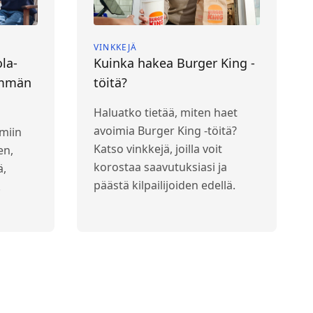
VINKKEJÄ
la-
Kuinka hakea Burger King -
emmän
töitä?
Haluatko tietää, miten haet
avoimia Burger King -töitä?
miin
Katso vinkkejä, joilla voit
en,
korostaa saavutuksiasi ja
ä,
päästä kilpailijoiden edellä.
.