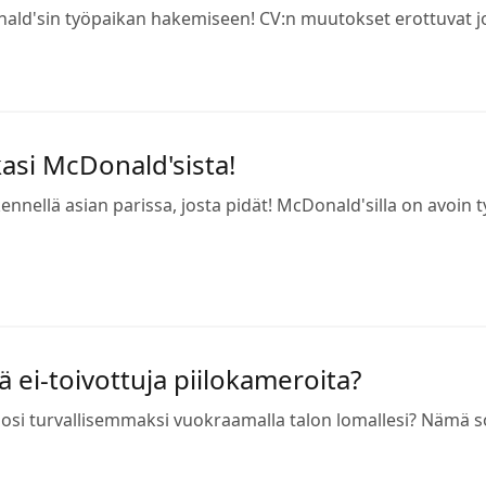
nald'sin työpaikan hakemiseen! CV:n muutokset erottuvat j
kasi McDonald'sista!
nellä asian parissa, josta pidät! McDonald'silla on avoin t
ä ei-toivottuja piilokameroita?
losi turvallisemmaksi vuokraamalla talon lomallesi? Nämä s