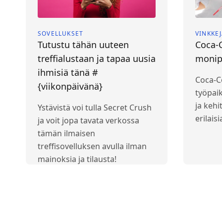
SOVELLUKSET
VINKKE
Tutustu tähän uuteen
Coca-C
treffialustaan ja tapaa uusia
monip
ihmisiä tänä #
Coca-C
{viikonpäivänä}
työpai
ja kehi
Ystävistä voi tulla Secret Crush
erilaisi
ja voit jopa tavata verkossa
tämän ilmaisen
treffisovelluksen avulla ilman
mainoksia ja tilausta!