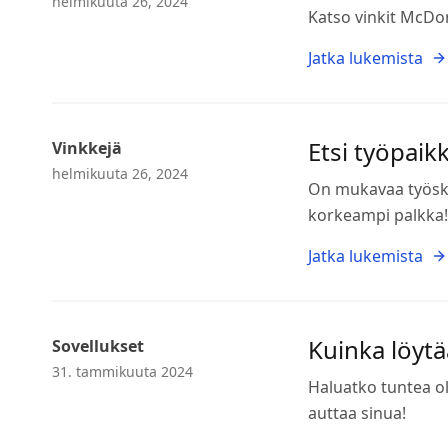
helmikuuta 26, 2024
Katso vinkit McDo
Jatka lukemista
Etsi työpaik
Vinkkejä
helmikuuta 26, 2024
On mukavaa työsken
korkeampi palkka!
Jatka lukemista
Kuinka löytä
Sovellukset
31. tammikuuta 2024
Haluatko tuntea o
auttaa sinua!