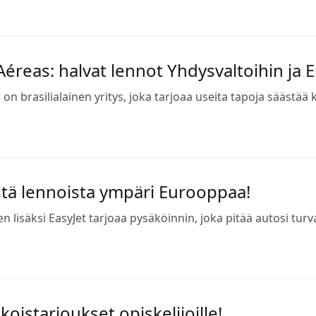
Aéreas: halvat lennot Yhdysvaltoihin ja
 on brasilialainen yritys, joka tarjoaa useita tapoja säästää
stä lennoista ympäri Eurooppaa!
n lisäksi EasyJet tarjoaa pysäköinnin, joka pitää autosi t
koistarjoukset opiskelijoille!