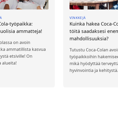
JÄ
VINKKEJÄ
ola-työpaikka:
Kuinka hakea Coca-Co
uolisia ammatteja!
töitä saadaksesi en
mahdollisuuksia?
olassa on avoin
kka ammatillista kasvua
Tutustu Coca-Colan avoi
tystä etsiville! On
työpaikkoihin hakemise
a alueita!
mikä hyödyttää terveytt
hyvinvointia ja kehitystä