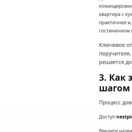
командировки
квартира с к
практичнее и,
гостиничном 
Ключевое от
поручителя,
решается до
3. Как
шагом
Процесс дово
Доступ
nestp
Введите назва