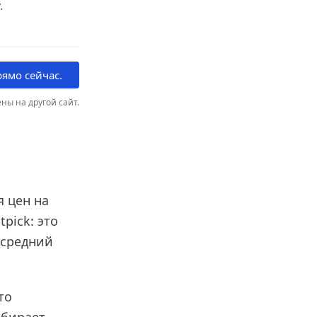
.
ямо сейчас.
ны на другой сайт.
я цен на
pick: это
 средний
то