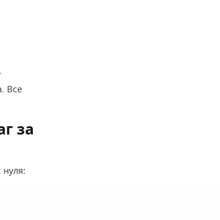
т
. Все
аг за
 нуля: