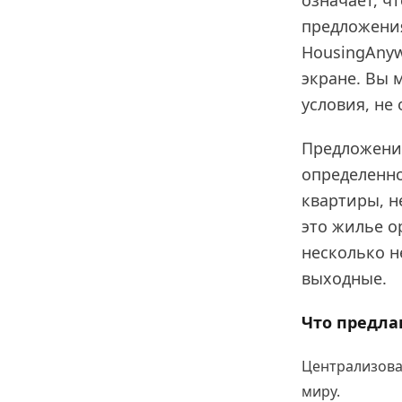
означает, ч
предложения
HousingAnyw
экране. Вы 
условия, не
Предложение
определенно
квартиры, н
это жилье о
несколько н
выходные.
Что предлаг
Централизова
миру.