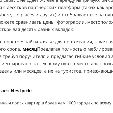
то сервис не сдает жилье в аренду напрямую; он с
 с десятков партнерских платформ (таких как Sp
here, Uniplaces и других) и отображает все на од
можете сравнивать цены, фотографии, местополо
 открывая десять разных вкладок.
 простое: найти жилье для проживания, начиная
го срока.
месяц
Предлагая полностью меблиров
е требуя поручителя и предлагая гибкие условия 
риентировано на тех, кому нужно место для прож
едель или месяцев, а не на туристов, приезжающ
ает Nestpick:
нный поиск квартир в более чем 1000 городах по всему