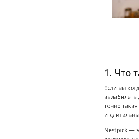
1. Что 
Если вы ког
авиабилеты,
точно такая
и длительны
Nestpick — 