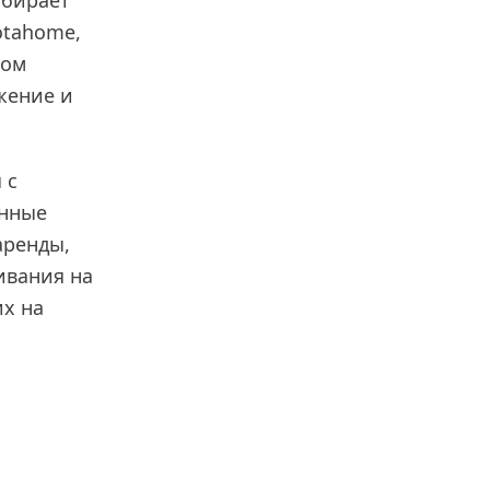
обирает
otahome,
ном
жение и
 с
анные
аренды,
ивания на
их на