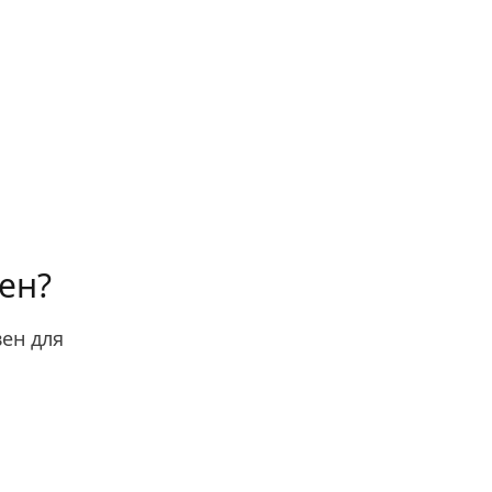
зен?
вен для