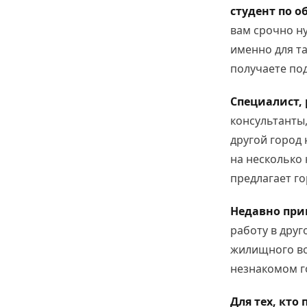
студент по о
вам срочно ну
именно для та
получаете по
Специалист,
консультанты
другой город 
на несколько
предлагает г
Недавно прин
работу в друг
жилищного во
незнакомом г
Для тех, кто