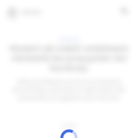
100 Tech
APLIKACJE
Nestpick: Jak znaleźć umeblowane
mieszkanie bez poręczyciela i bez
biurokracji.
Odkryj, jak Nestpick upraszcza poszukiwanie
tymczasowego mieszkania na całym świecie. Bez
poręczyciela, bez oglądania, bez notariusza.
REKLAMA