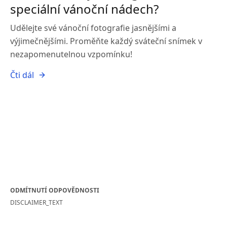
speciální vánoční nádech?
Udělejte své vánoční fotografie jasnějšími a
výjimečnějšími. Proměňte každý sváteční snímek v
nezapomenutelnou vzpomínku!
Čti dál
ODMÍTNUTÍ ODPOVĚDNOSTI
DISCLAIMER_TEXT