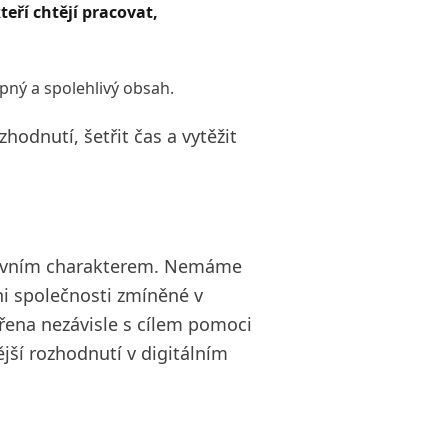
eří chtějí pracovat,
upný a spolehlivý obsah.
odnutí, šetřit čas a vytěžit
ativním charakterem. Nemáme
ni společnosti zmíněné v
ena nezávisle s cílem pomoci
ší rozhodnutí v digitálním