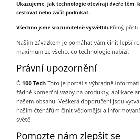
Ukazujeme, jak technologie otevírají dveře těm, kt
cestovat nebo začít podnikat.
Všechno jsme srozumitelně vysvětlili.
Přímý, příst
Naším závazkem je pomáhat vám činit lepší rozh
maximum ze všeho, co technologie nabízí.
Právní upozornění
Ó
100 Tech
Toto je portál s výhradně inform
žádné komerční vazby na produkty, aplikace a
našem obsahu. Veškerá doporučení jsou vytvář
našim čtenářům činit vědomější a informovaněj
světě.
Pomozte nám zlepšit se