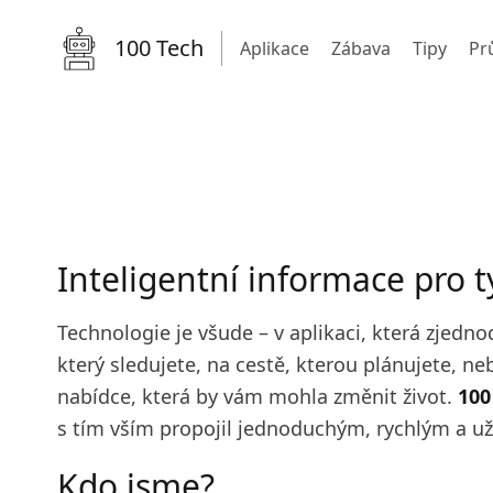
100 Tech
Aplikace
Zábava
Tipy
Pr
Inteligentní informace pro ty
Technologie je všude – v aplikaci, která zjedno
který sledujete, na cestě, kterou plánujete, n
nabídce, která by vám mohla změnit život.
100
s tím vším propojil jednoduchým, rychlým a 
Kdo jsme?