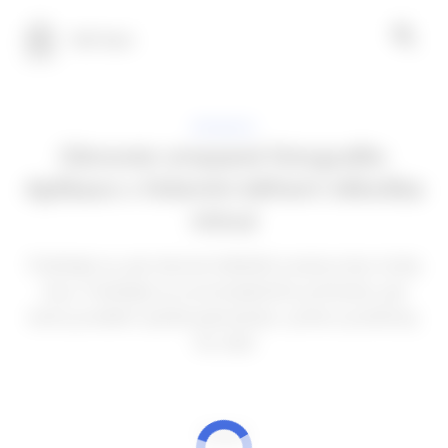
100 Tech
APLIKACE
Obnovte smazané fotografie:
Aplikace s řešením během několika
minut
Podívejte se, jak obnovit důležité soubory bez ztráty
času. Podívejte se na kompletního průvodce, jak
tento problém vyřešit jednoduše, rychle a prakticky.
Viz níže!
REKLAMA