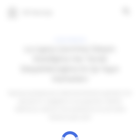
100 Teknoloji
UYGULAMALAR
La Liga'yı Çevrimiçi İzleyin:
İstediğiniz Her Yerde
İzleyebileceğiniz En İyi Yayın
Hizmetleri
İspanya şampiyonası hakkında bilmeniz gereken her
şeyi görün. Aşağıdan en iyi yayınlara, liderlik
tablosuna, takımın öne çıkanlarına ve çok daha
fazlasına göz atın!