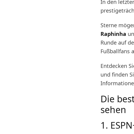
In den letzte
prestigeträc
Sterne mög
Raphinha
un
Runde auf dem
Fußballfans 
Entdecken Si
und finden S
Informatione
Die bes
sehen
1. ESPN