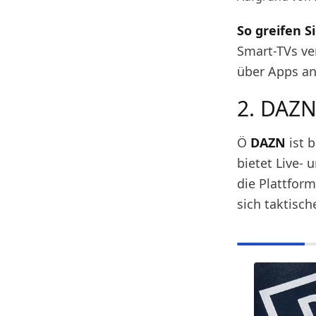
So greifen Si
Smart-TVs ver
über Apps a
2. DAZ
Ö
DAZN
ist b
bietet Live-
die Plattform
sich taktisc