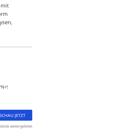
 mit
orm
lysen,
PN+!
SCHAU JETZT
bsite weitergeleitet