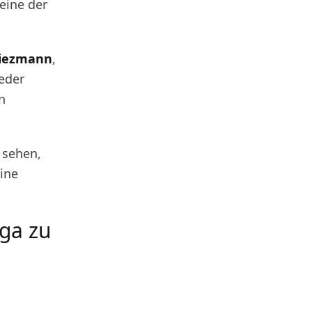
 eine der
riezmann
,
jeder
n
 sehen,
eine
iga zu