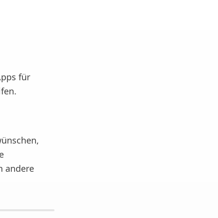
Apps für
fen.
wünschen,
e
ch andere