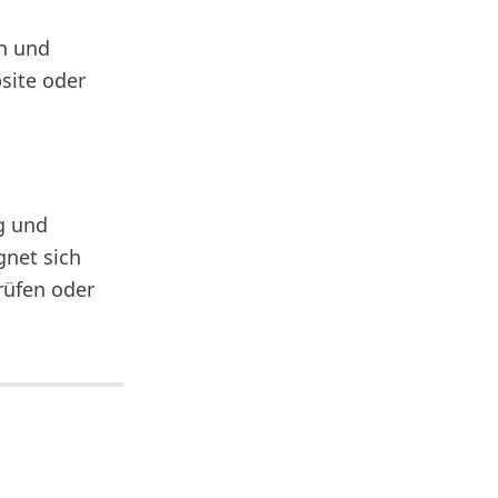
n und
bsite oder
ng und
gnet sich
rüfen oder