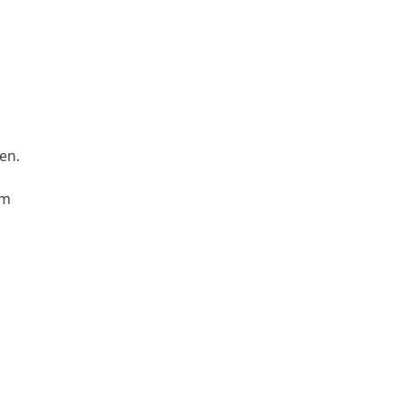
en.
im