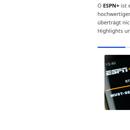
Ö
ESPN+
ist 
hochwertigen
überträgt nic
Highlights un