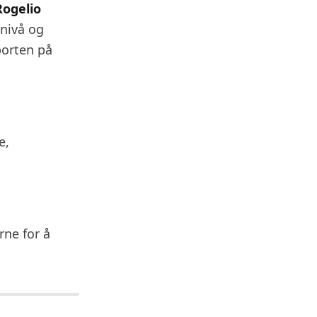
Rogelio
 nivå og
porten på
e,
rne for å