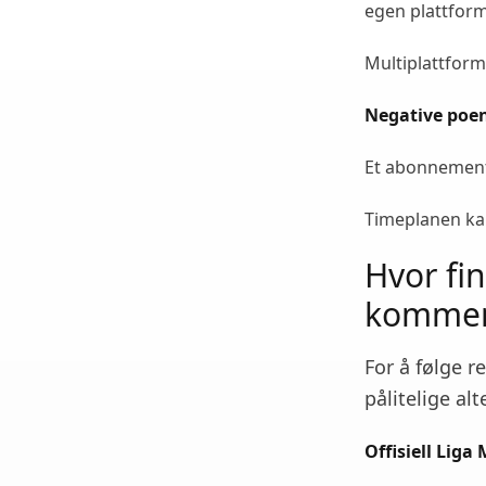
egen plattform
Multiplattform
Negative poe
Et abonnement 
Timeplanen kan
Hvor fi
kommen
For å følge 
pålitelige alt
Offisiell Liga