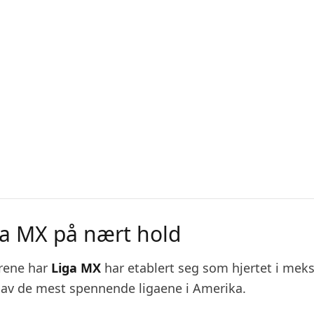
ga MX på nært hold
årene har
Liga MX
har etablert seg som hjertet i mek
n av de mest spennende ligaene i Amerika.