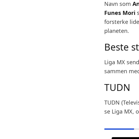
Navn som
An
Funes Mori
s
forsterke lid
planeten.
Beste s
Liga MX sende
sammen med 
TUDN
TUDN (Televi
se Liga MX, o