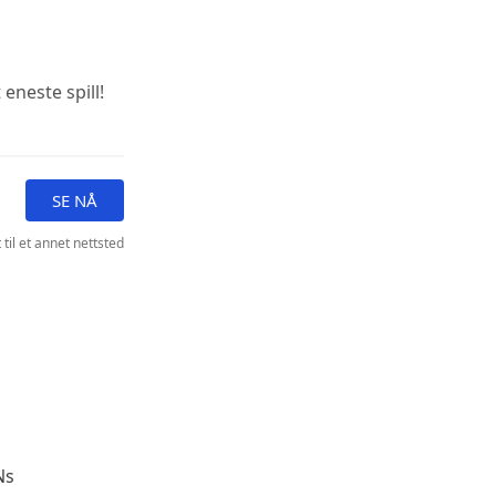
 eneste spill!
SE NÅ
 til et annet nettsted
Ns