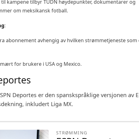
egg til kampene tilbyr TUDN høydepunkter, dokumentarer og
mmer om meksikansk fotball.
ng
:
tra abonnement avhengig av hvilken strømmetjeneste som 
rimært for brukere i USA og Mexico.
eportes
SPN Deportes er den spanskspråklige versjonen av 
sdekning, inkludert Liga MX.
STRØMMING