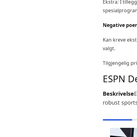
Ekstra: I till
spesialprogra
Negative poe
Kan kreve eks
valgt.
Tilgjengelig p
ESPN D
Beskrivelse
E
robust sport