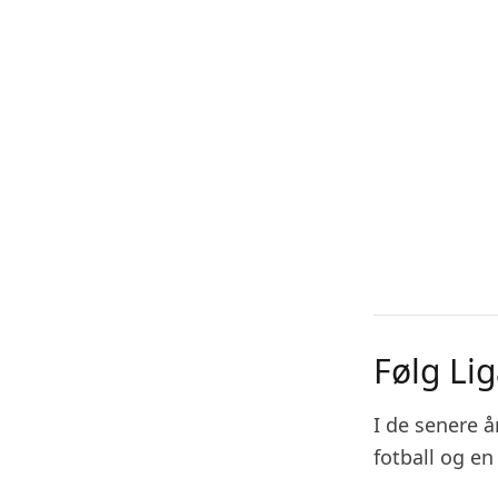
Følg Li
I de senere 
fotball og e