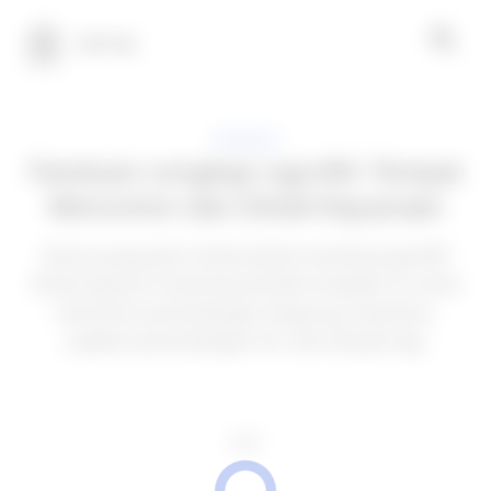
100 Tek
APLIKASI
Panduan Lengkap Liga MX: Tempat
Menonton dan Detail Kejuaraan
Semua yang perlu Anda ketahui tentang Liga MX!
Simak layanan streaming terbaik di bawah ini untuk
menonton pertandingan langsung, klasemen,
cuplikan pertandingan tim, dan banyak lagi.
IKLAN