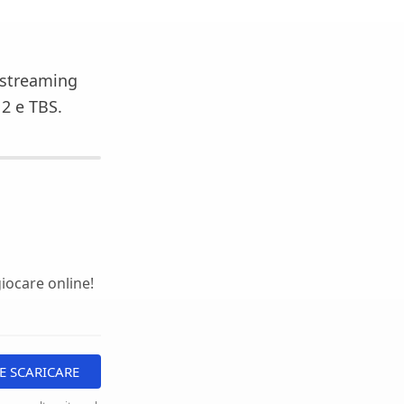
i streaming
N2 e TBS.
iocare online!
 SCARICARE