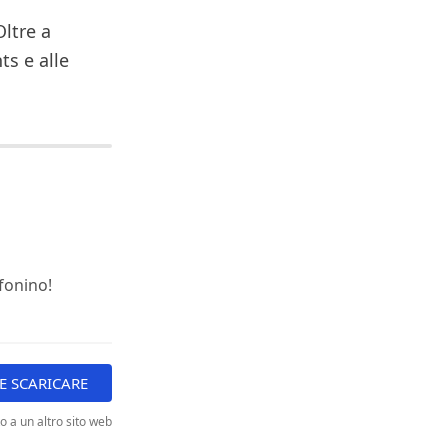
Oltre a
ts e alle
efonino!
 SCARICARE
to a un altro sito web