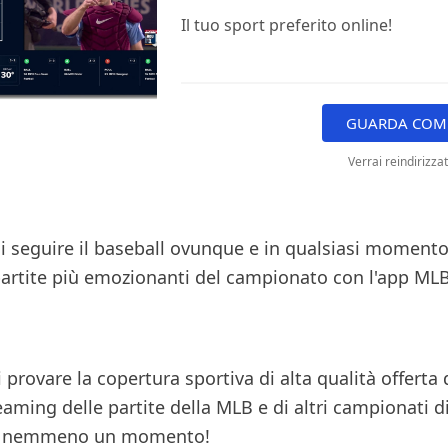
Il tuo sport preferito online!
GUARDA COME
Verrai reindirizza
ai seguire il baseball ovunque e in qualsiasi momento
partite più emozionanti del campionato con l'app MLB
i provare la copertura sportiva di alta qualità offert
reaming delle partite della MLB e di altri campionati d
i nemmeno un momento!