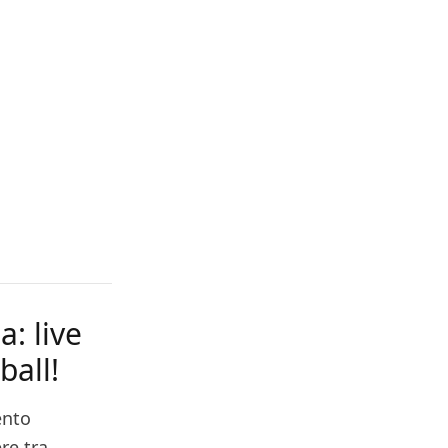
a: live
ball!
ento
re tra