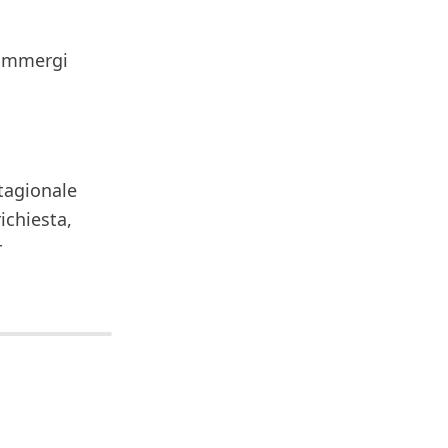
i immergi
stagionale
ichiesta,
r