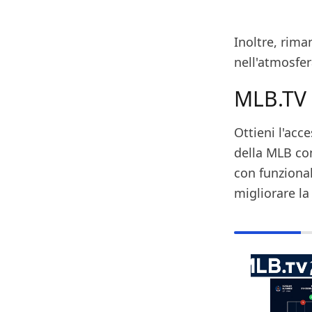
Inoltre, rima
nell'atmosfer
MLB.TV
Ottieni l'acc
della MLB con
con funzional
migliorare la