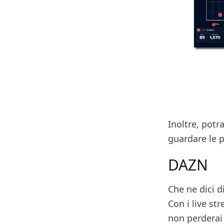
Inoltre, potr
guardare le 
DAZN
Che ne dici d
Con i live st
non perdera