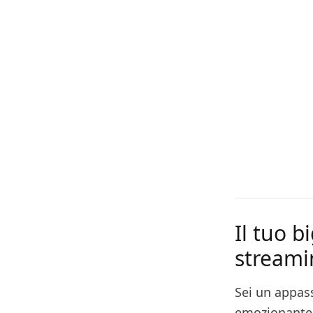
Il tuo b
streamin
Sei un appas
emozionante d