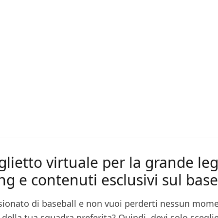
iglietto virtuale per la grande leg
g e contenuti esclusivi sul base
sionato di baseball e non vuoi perderti nessun mom
ella tua squadra preferita? Quindi, devi solo sceglie