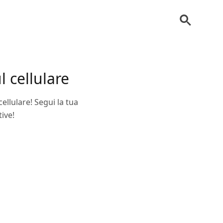
l cellulare
ellulare! Segui la tua
ive!