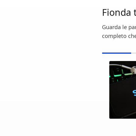
Fionda t
Guarda le par
completo che