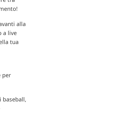
vimento!
avanti alla
 a live
ella tua
o
e per
i baseball,
e