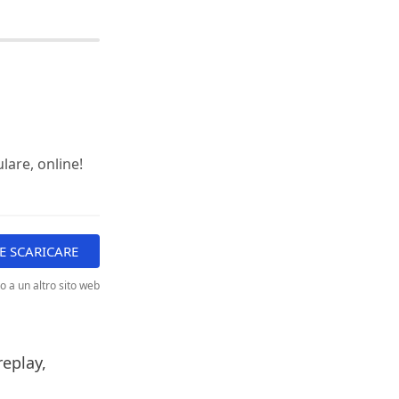
ulare, online!
 SCARICARE
to a un altro sito web
replay,