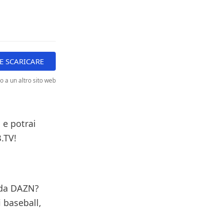
 SCARICARE
to a un altro sito web
 e potrai
.TV!
a da DAZN?
i baseball,