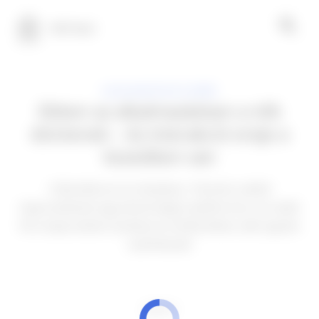
100 Tech
ALKALMAZÁSOK ELEMRE
Ebben az alkalmazásban a nők
döntenek – Az interakció ereje a
kezedben van
A Bumble-en te irányítasz. Teremts valódi
kapcsolatokat egy biztonságos platformon, és vedd
fel a kapcsolatot azokkal az emberekkel, akik igazán
számítanak!
HIRDETÉS