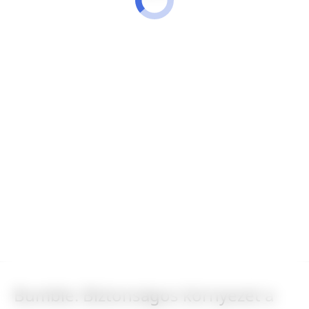
Bumble: Biztonságos környezet a