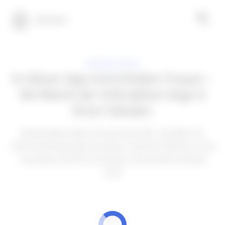
100 Tech
ANWENDUNGEN
In dieser App entscheiden Frauen –
die Macht der Interaktion liegt in
Ihren Händen
Bei Bumble haben Sie die Kontrolle. Schaffen Sie
echte Verbindungen auf einer sicheren Plattform und
vernetzen Sie sich mit denen, die wirklich wichtig
sind!
WERBUNG