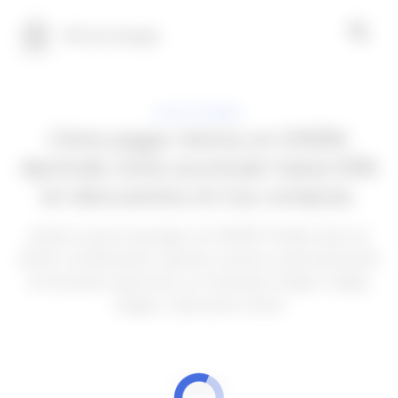
100 tecnología
APLICACIONES
Cómo pagar menos en SHEIN:
Aprende cómo acumular hasta 50%
en descuentos en tus compras.
¿Estás a punto de pagar en SHEIN? Puedes ahorrar
dinero combinando cupones, puntos y aprovechando
el momento oportuno; no necesitas ningún código
mágico. ¡Descubre cómo!
ANUNCIOS