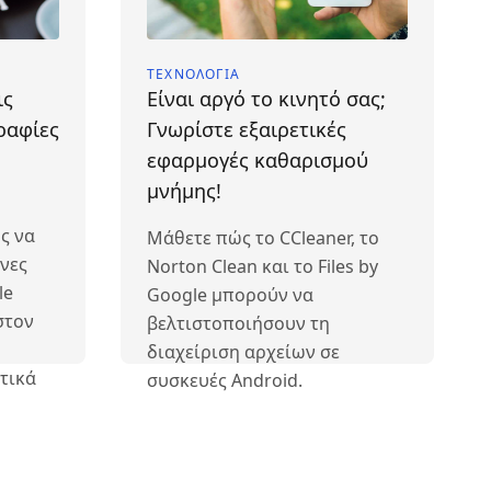
ΤΕΧΝΟΛΟΓΊΑ
ις
Είναι αργό το κινητό σας;
ραφίες
Γνωρίστε εξαιρετικές
εφαρμογές καθαρισμού
μνήμης!
ς να
Μάθετε πώς το CCleaner, το
νες
Norton Clean και το Files by
le
Google μπορούν να
στον
βελτιστοποιήσουν τη
διαχείριση αρχείων σε
τικά
συσκευές Android.