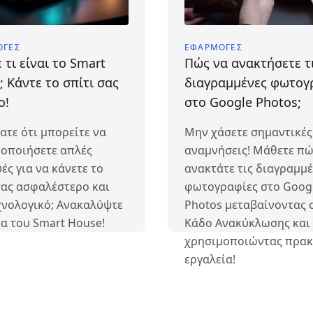
ΟΓΈΣ
ΕΦΑΡΜΟΓΈΣ
 τι είναι το Smart
Πώς να ανακτήσετε τ
 Κάντε το σπίτι σας
διαγραμμένες φωτογ
ο!
στο Google Photos;
ατε ότι μπορείτε να
Μην χάσετε σημαντικές
οποιήσετε απλές
αναμνήσεις! Μάθετε πώ
ές για να κάνετε το
ανακτάτε τις διαγραμμέ
σας ασφαλέστερο και
φωτογραφίες στο Goog
χνολογικό; Ανακαλύψτε
Photos μεταβαίνοντας 
έα του Smart House!
Κάδο Ανακύκλωσης και
χρησιμοποιώντας πρακ
εργαλεία!