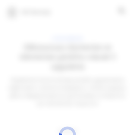
100 Teknoloji
UYGULAMALAR
Glikozunuzu ölçmenize ve
izlemenize yardımcı olacak 5
uygulama
Diyabetinizi kontrol etmeye yönelik uygulamalarla
sağlık bakım rutininizi kolaylaştırın. Verileri paylaşın,
glikoz dalgalanmalarınızı görüntüleyin ve ilaçlarınız
için hatırlatıcılar oluşturun!
REKLAMCILIK