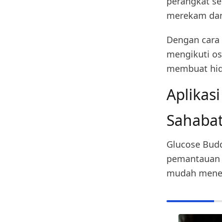
perangkat se
merekam dan
Dengan cara 
mengikuti os
membuat hidu
Aplikas
Sahabat
Glucose Bud
pemantauan g
mudah menem