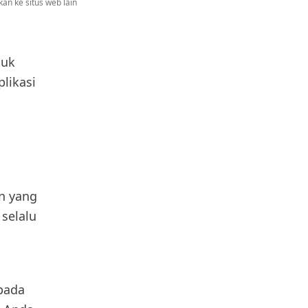
an ke situs web lain
tuk
likasi
n yang
selalu
 pada