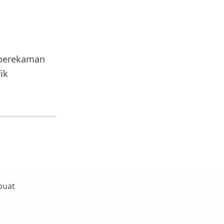
i perekaman
ik
 buat