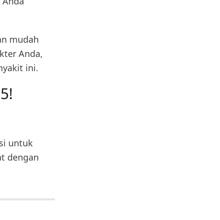
n Anda
gan mudah
kter Anda,
akit ini.
5!
si untuk
at dengan