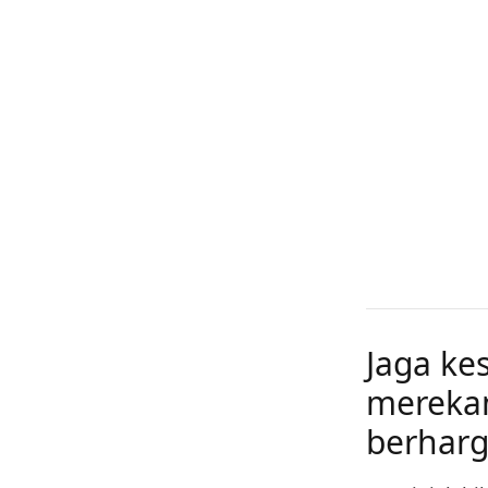
Jaga k
merekam
berharg