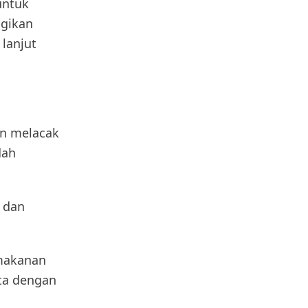
untuk
agikan
lanjut
an melacak
dah
 dan
 makanan
ta dengan