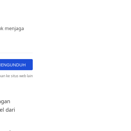
tuk menjaga
 MENGUNDUH
an ke situs web lain
ngan
l dari