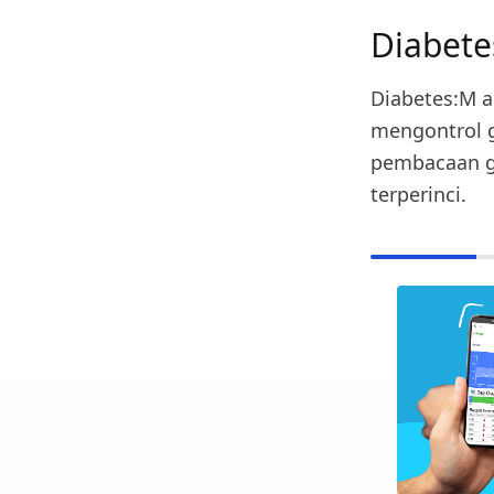
Diabete
Diabetes:M a
mengontrol g
pembacaan gl
terperinci.