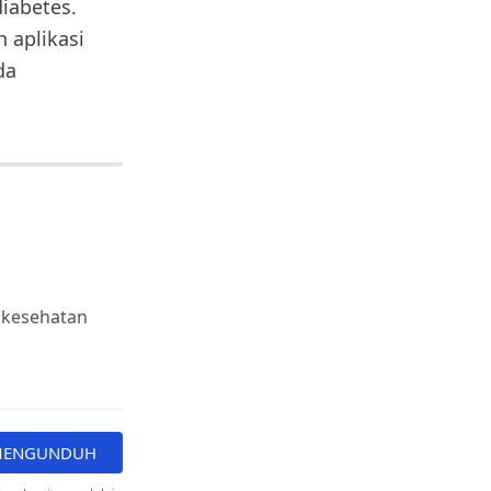
diabetes.
 aplikasi
da
 kesehatan
 MENGUNDUH