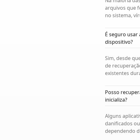
Na maioria das
arquivos que f
no sistema, ví
É seguro usar
dispositivo?
Sim, desde que
de recuperação
existentes dur
Posso recupera
inicializa?
Alguns aplicat
danificados ou
dependendo do 