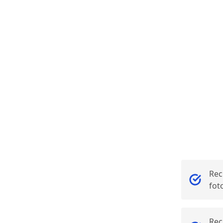
Rec
fot
Rec