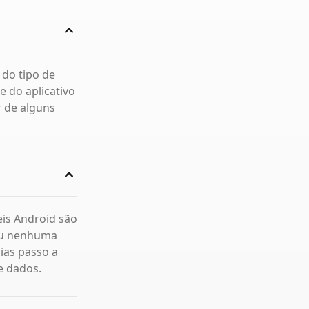
do tipo de
e do aplicativo
r de alguns
eis Android são
 ou nenhuma
uias passo a
e dados.