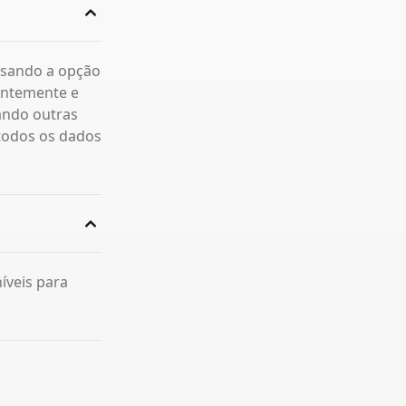
 usando a opção
entemente e
ando outras
 todos os dados
íveis para