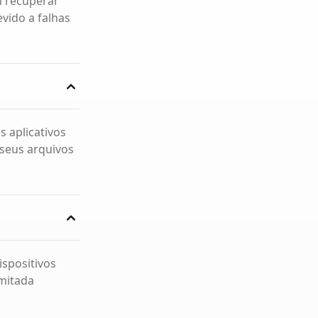
m recuperar
vido a falhas
s aplicativos
 seus arquivos
spositivos
imitada