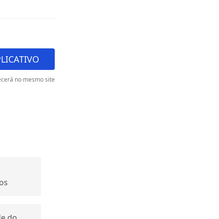
PLICATIVO
cerá no mesmo site
m
vos
de do