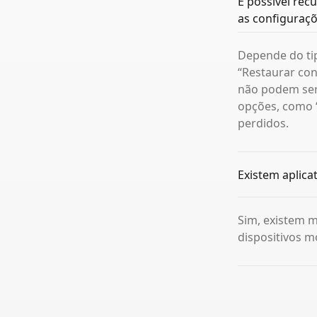
É possível rec
as configuraçõ
Depende do tip
“Restaurar co
não podem ser 
opções, como “
perdidos.
Existem aplica
Sim, existem m
dispositivos m