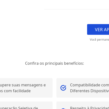
VER A
Você permane
Confira os principais benefícios:
upere suas mensagens e
Compatibilidade co
os com facilidade
Diferentes Dispositi
uperação Seletiva de
Respeito à Privacida