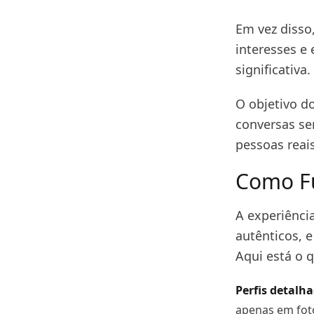
Em vez disso
interesses e 
significativa.
O objetivo d
conversas se
pessoas reais
Como F
A experiênci
autênticos, 
Aqui está o q
Perfis detalh
apenas em fot