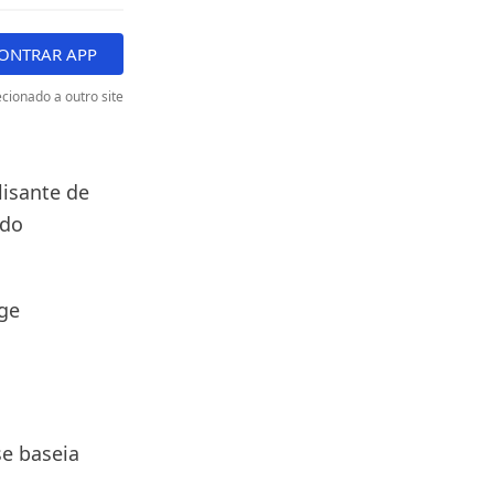
ONTRAR APP
cionado a outro site
lisante de
ndo
nge
se baseia