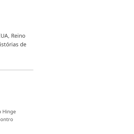
EUA, Reino
stórias de
o Hinge
contro