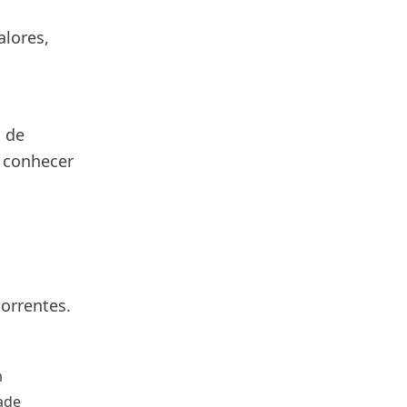
alores,
o
o de
a conhecer
correntes.
m
ade