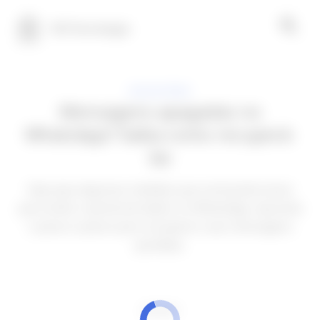
100 Tecnologia
APLICATIVOS
Mensagens apagadas no
WhatsApp? Saiba como recuperá-
las
Veja aqui algumas medidas que você pode tomar
para evitar a perda de dados no WhatsApp. Aprenda
o passo a passo para recuperar suas mensagens
perdidas.
ANÚNCIOS