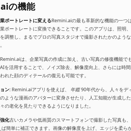
i.aiの機能
業ポートレートに変える
Remini.aiの最も革新的な機能の一つ
業ポートレートに変換できることです。このアプリは、照明、
を調整し、まるでプロの写真スタジオで撮影されたかのような
。
Remini.aiは、企業写真の作成に加え、古い写真の修復機能で
AIを活用することで、ノイズ除去、解像度向上、さらには時間
われた顔のディテールの復元も可能です。
ョン
: Remini.aiアプリを使えば、
年鑑
90年代から、人々をデ
のような漫画のアバターに変身させたり、人工知能が生成した
々の老化を見たりできるようになりました。
強化
古いカメラや低画質のスマートフォンで撮影した写真も、
aiを使えば簡単に補正できます。画像の解像度を上げ、エッジを柔ら