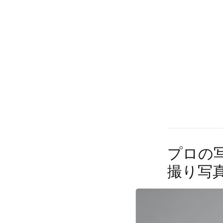
プロの
撮り写