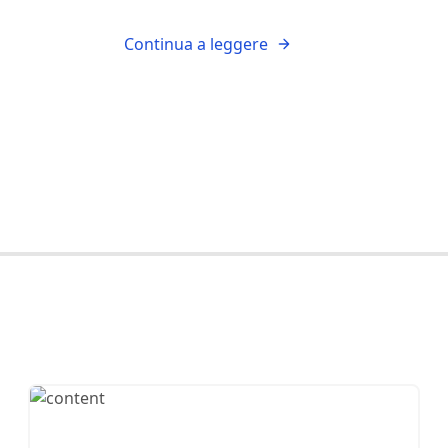
Continua a leggere