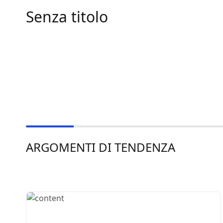
Senza titolo
ARGOMENTI DI TENDENZA