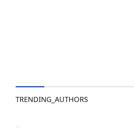
TRENDING_AUTHORS