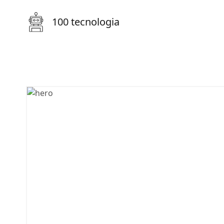
100 tecnologia