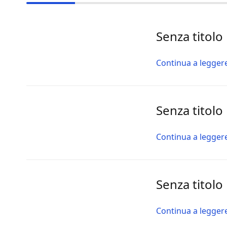
Senza titolo
Continua a legger
Senza titolo
Continua a legger
Senza titolo
Continua a legger