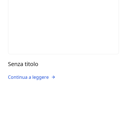
Senza titolo
Continua a leggere