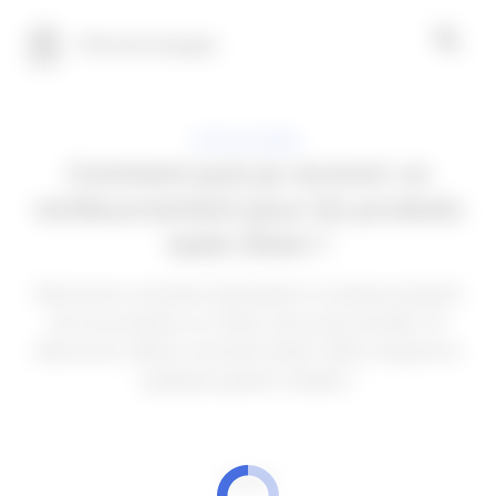
100 technologies
APPLICATIONS
Comment puis-je recevoir un
remboursement pour les produits
taxés Shein ?
Découvrez comment demander le remboursement
de vos produits sur Shein sans prise de tête ! Et
découvrez même comment éviter d'être imposé en
quelques gestes simples !
PUBLICITÉ