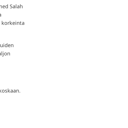
amed Salah
a
 korkeinta
luiden
aljon
koskaan.