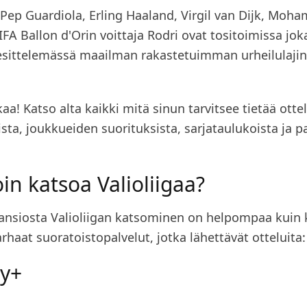
Pep Guardiola, Erling Haaland, Virgil van Dijk, Moh
IFA Ballon d'Orin voittaja Rodri ovat tositoimissa jok
esittelemässä maailman rakastetuimman urheilulajin
kaa! Katso alta kaikki mitä sinun tarvitsee tietää otte
sta, joukkueiden suorituksista, sarjataulukoista ja p
in katsoa Valioliigaa?
ansiosta Valioliigan katsominen on helpompaa kuin 
rhaat suoratoistopalvelut, jotka lähettävät otteluita:
ey+