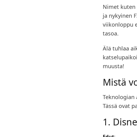
Nimet kuten 
ja nykyinen F
viikonloppu 
tasoa.
Älä tuhlaa ai
katselupaikoi
muusta!
Mistä vo
Teknologian 
Tässä ovat pa
1. Disn
Edut
: