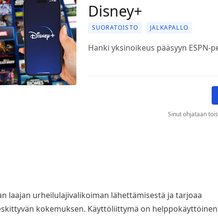
Disney+
SUORATOISTO
JALKAPALLO
Hanki yksinoikeus pääsyyn ESPN-pe
Sinut ohjataan tois
N
 laajan urheilulajivalikoiman lähettämisestä ja tarjoaa
eskittyvän kokemuksen. Käyttöliittymä on helppokäyttöinen