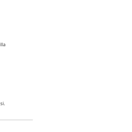
lla
si.