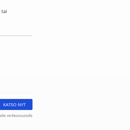
 tai
KATSO NYT
elle verkkosivustolle