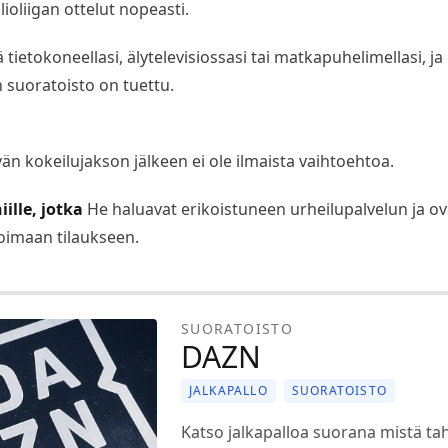
lioliigan ottelut nopeasti.
ä tietokoneellasi, älytelevisiossasi tai matkapuhelimellasi, ja
suoratoisto on tuettu.
än kokeilujakson jälkeen ei ole ilmaista vaihtoehtoa.
iille, jotka
He haluavat erikoistuneen urheilupalvelun ja ov
toimaan tilaukseen.
SUORATOISTO
DAZN
JALKAPALLO
SUORATOISTO
Katso jalkapalloa suorana mistä ta