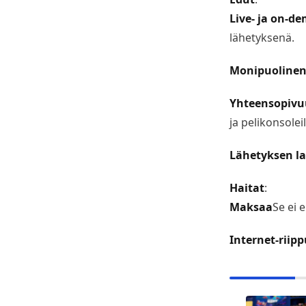
Live- ja on-d
lähetyksenä.
Monipuolinen 
Yhteensopivu
ja pelikonsoleil
Lähetyksen l
Haitat
:
Maksaa
Se ei 
Internet-riip