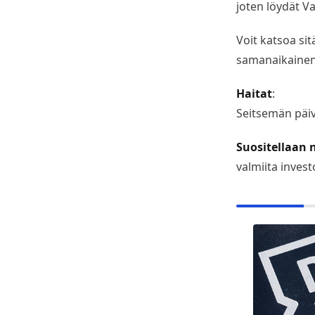
joten löydät Va
Voit katsoa sit
samanaikainen 
Haitat
:
Seitsemän päiv
Suositellaan n
valmiita inves