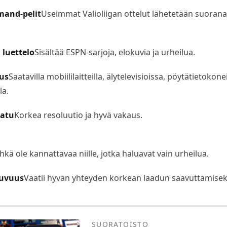
emand-pelit
Useimmat Valioliigan ottelut lähetetään suorana
luettelo
Sisältää ESPN-sarjoja, elokuvia ja urheilua.
us
Saatavilla mobiililaitteilla, älytelevisioissa, pöytätietokonei
la.
aatu
Korkea resoluutio ja hyvä vakaus.
ehkä ole kannattavaa niille, jotka haluavat vain urheilua.
puvuus
Vaatii hyvän yhteyden korkean laadun saavuttamisek
SUORATOISTO