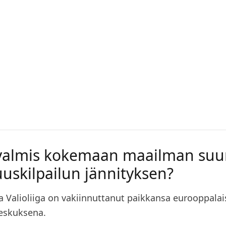
 valmis kokemaan maailman su
uskilpailun jännityksen?
a Valioliiga on vakiinnuttanut paikkansa eurooppala
keskuksena.