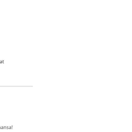
at
hansa!