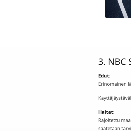
3. NBC 
Edut
:
Erinomainen lä
Käyttäjäystäväl
Haitat
:
Rajoitettu maa
saatetaan tarv