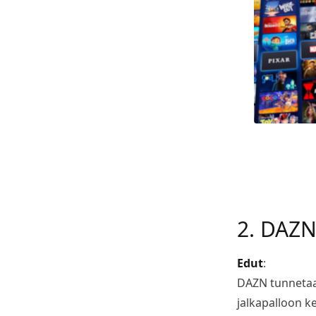
2. DAZ
Edut
:
DAZN tunnetaan
jalkapalloon k