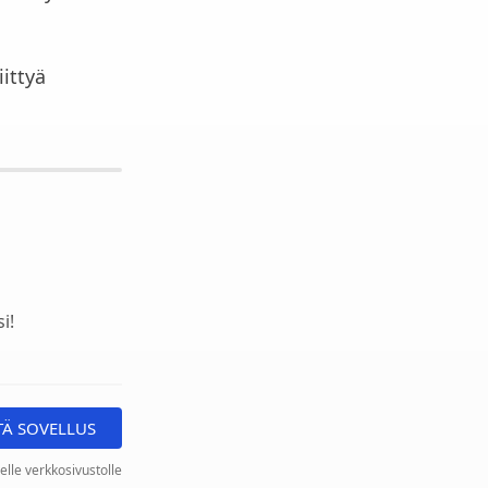
iittyä
i!
TÄ SOVELLUS
elle verkkosivustolle