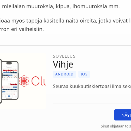
en mielialan muutoksia, kipua, ihomuutoksia mm.
joaa myös tapoja käsitellä näitä oireita, jotka voivat l
ron eri vaiheisiin.
SOVELLUS
Vihje
ANDROID
IOS
Seuraa kuukautiskiertoasi ilmaiseks
NÄY
Sinut ohjataan tois