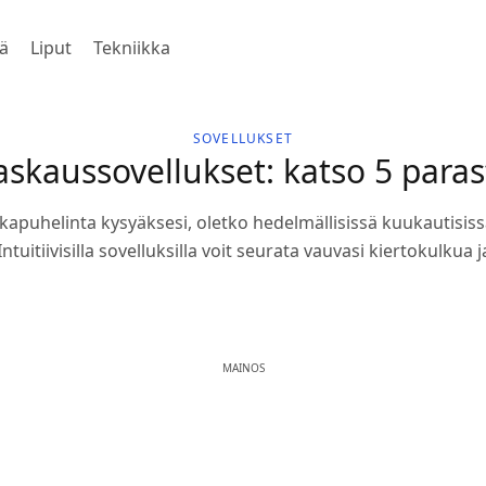
ä
Liput
Tekniikka
SOVELLUKSET
askaussovellukset: katso 5 paras
kapuhelinta kysyäksesi, oletko hedelmällisissä kuukautisissa
ntuitiivisilla sovelluksilla voit seurata vauvasi kiertokulkua j
MAINOS