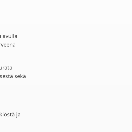
 avulla
erveenä
urata
ksestä sekä
kiöstä ja