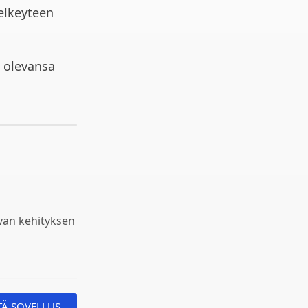
selkeyteen
t olevansa
van kehityksen
TÄ SOVELLUS