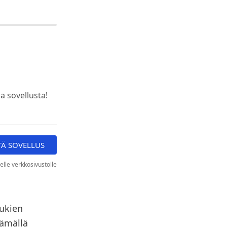
a sovellusta!
TÄ SOVELLUS
elle verkkosivustolle
lukien
tämällä