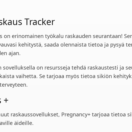
skaus Tracker
s on erinomainen työkalu raskauden seurantaan! Sen
vauvasi kehitystä, saada olennaista tietoa ja pysyä t
den ajan.
 sovelluksella on resursseja tehdä raskaustesti ja se
aista vaihetta. Se tarjoaa myös tietoa sikiön kehity
 terveyteen.
 +
uut raskaussovellukset, Pregnancy+ tarjoaa tietoa si
ville äideille.