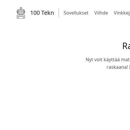
100 Tekn
Sovellukset
Viihde
Vinkkej
R
Nyt voit käyttää mat
raskaana! I