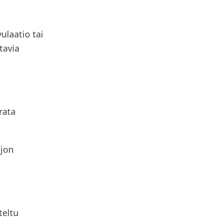
ulaatio tai
tavia
rata
ljon
teltu