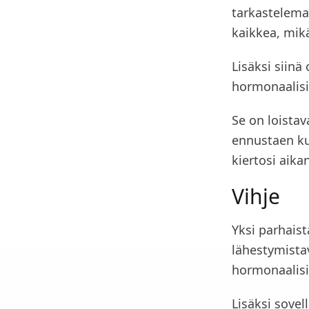
tarkastelemaa
kaikkea, mikä
Lisäksi siin
hormonaalisi
Se on loistav
ennustaen ku
kiertosi aika
Vihje
Yksi parhaist
lähestymista
hormonaalisi
Lisäksi sovel