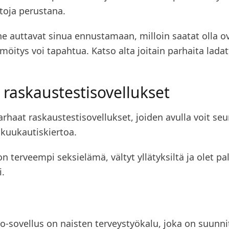
toja perustana.
 ne auttavat sinua ennustamaan, milloin saatat olla ov
möitys voi tapahtua. Katso alta joitain parhaita ladat
 raskaustestisovellukset
arhaat raskaustestisovellukset, joiden avulla voit seu
 kuukautiskiertoa.
on terveempi seksielämä, vältyt yllätyksiltä ja olet pa
i.
o-sovellus on naisten terveystyökalu, joka on suunni