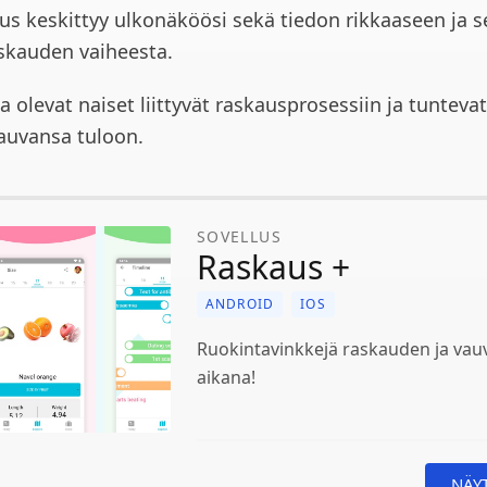
lus keskittyy ulkonäköösi sekä tiedon rikkaaseen ja 
askauden vaiheesta.
 olevat naiset liittyvät raskausprosessiin ja tunteva
auvansa tuloon.
SOVELLUS
Raskaus +
ANDROID
IOS
Ruokintavinkkejä raskauden ja vau
aikana!
NÄY