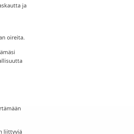
askautta ja
n oireita.
lämäsi
llisuutta
ärtämään
liittyviä