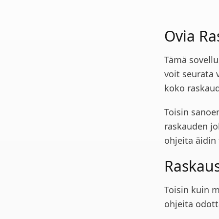
Ovia Ra
Tämä sovellu
voit seurata 
koko raskau
Toisin sanoen
raskauden jok
ohjeita äidin
Raskaus
Toisin kuin m
ohjeita odotta