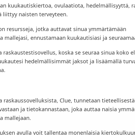
n kuukautiskiertoa, ovulaatiota, hedelmällisyyttä, r
 liittyy naisten terveyteen.
ä on resursseja, jotka auttavat sinua ymmärtämään
a mallejasi, ennustamaan kuukautisiasi ja seuraamaa
a raskaustestisovellus, koska se seuraa sinua koko e
ukautesi hedelmällisimmät jaksot ja lisäämällä turva
na.
a raskaussovelluksista, Clue, tunnetaan tieteellisestä
vastaan ja tietokannastaan, joka auttaa naisia ymm
a mallejaan.
luksen avulla voit tallentaa monenlaisia kiertokulkuun 