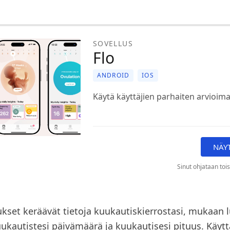
SOVELLUS
Flo
ANDROID
IOS
Käytä käyttäjien parhaiten arvioima
NÄY
Sinut ohjataan tois
kset keräävät tietoja kuukautiskierrostasi, mukaan 
uukautistesi päivämäärä ja kuukautisesi pituus. Käyt