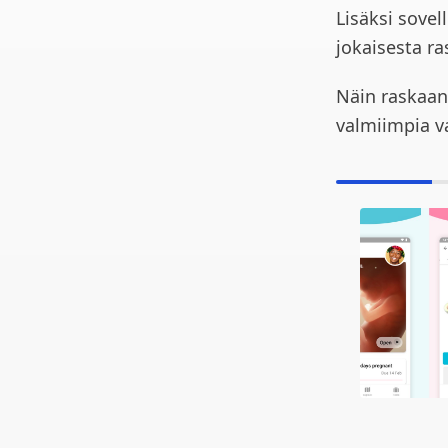
Lisäksi sovel
jokaisesta r
Näin raskaana
valmiimpia v