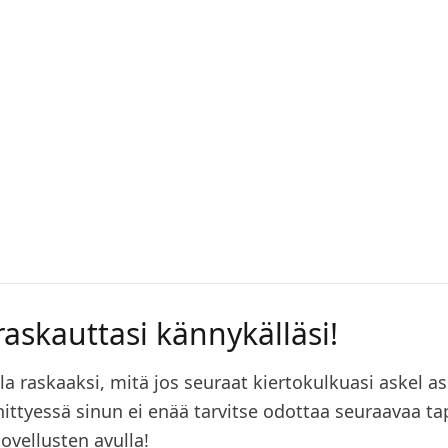
raskauttasi kännykälläsi!
lla raskaaksi, mitä jos seuraat kiertokulkuasi askel as
hittyessä sinun ei enää tarvitse odottaa seuraavaa t
ovellusten avulla!