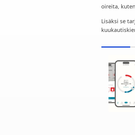
oireita, kut
Lisäksi se tar
kuukautiskier