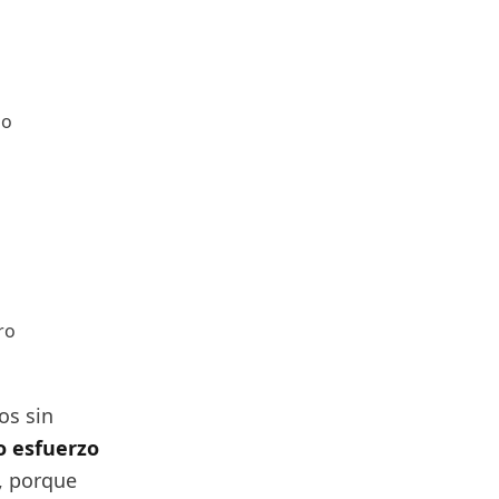
lo
ro
os sin
o esfuerzo
), porque