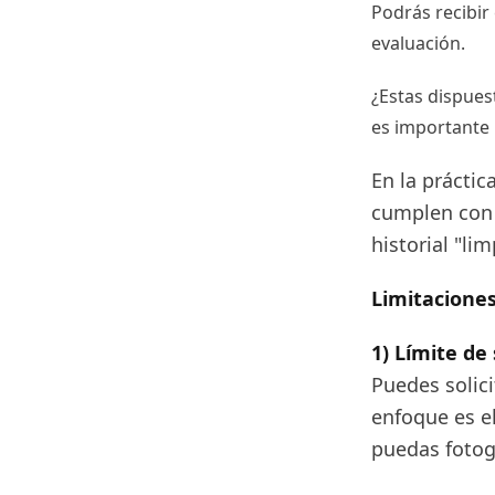
Podrás recibir 
evaluación.
¿Estas dispues
es importante 
En la práctic
cumplen con 
historial "li
Limitaciones
1) Límite de
Puedes solic
enfoque es el
puedas fotogr