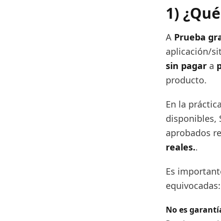
1) ¿Qué
A
Prueba gra
aplicación/s
sin pagar
a
producto.
En la práctic
disponibles, 
aprobados re
reales.
.
Es important
equivocadas:
No es garantía