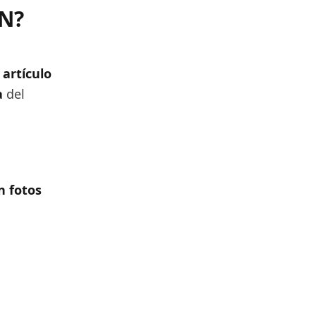
IN?
 artículo
a
del
n fotos
s