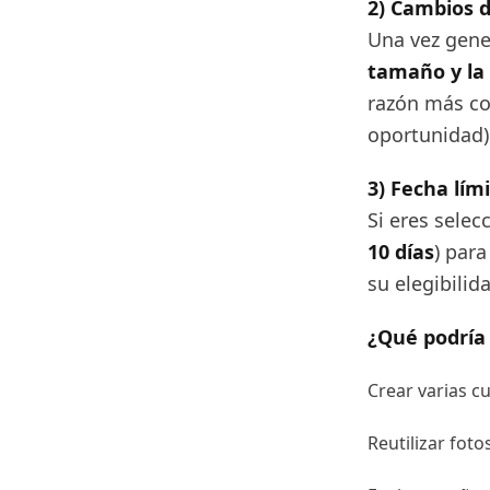
2) Cambios d
Una vez gene
tamaño y la 
razón más co
oportunidad)
3) Fecha lím
Si eres selec
10 días
) para
su elegibilid
¿Qué podría 
Crear varias c
Reutilizar fot