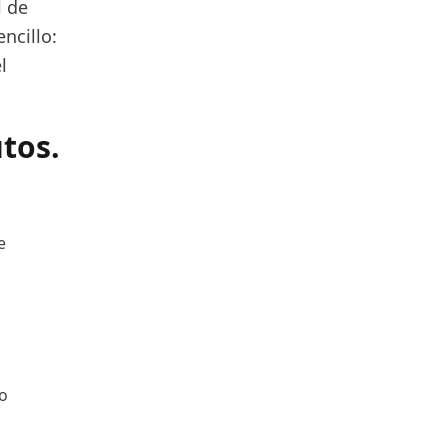
l de
encillo:
l
tos.
e
go