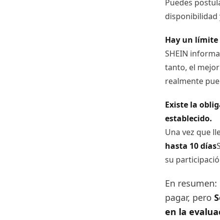
Puedes postular
disponibilidad 
Hay un límite 
SHEIN informa 
tanto, el mejo
realmente pued
Existe la obl
establecido.
Una vez que ll
hasta 10 días
su participaci
En resumen: 
pagar, pero
S
en la evalua