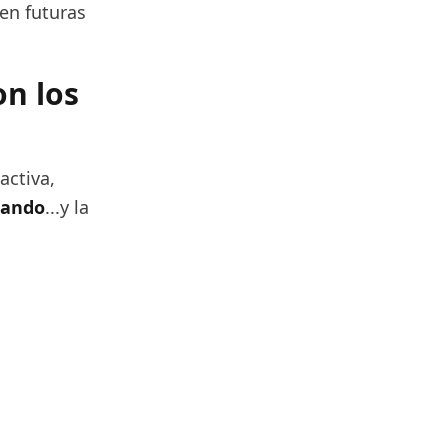
 en futuras
on los
activa,
cando
...y la