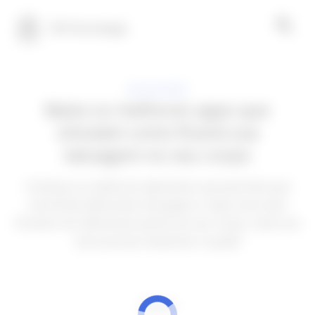
100 Tecnologia
APLICATIVOS
Baixe os melhores apps que
simulam como ficaria sua
tatuagem no seu corpo
Conheça os melhores aplicativos que permite que
você teste diferentes tatuagens e veja como elas
ficariam em diferentes partes do seu corpo, tudo isso
sem precisar desenhar na pele!
ANÚNCIOS