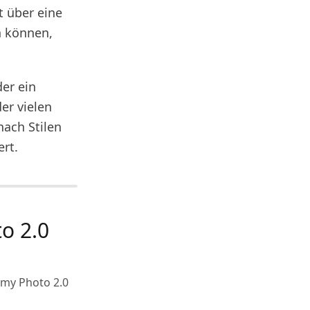
t über eine
n können,
er ein
er vielen
ach Stilen
ert.
o 2.0
 my Photo 2.0