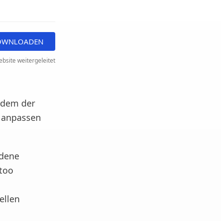
DOWNLOADEN
bsite weitergeleitet
 dem der
s anpassen
edene
ttoo
ellen