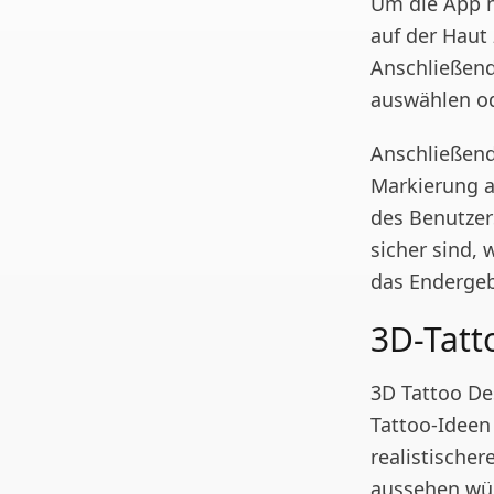
Um die App n
auf der Haut 
Anschließend
auswählen od
Anschließend
Markierung au
des Benutzers
sicher sind, 
das Endergeb
3D-Tatt
3D Tattoo De
Tattoo-Ideen
realistischer
aussehen wü