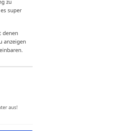
ng zu
 es super
t denen
au anzeigen
einbaren.
ter aus!