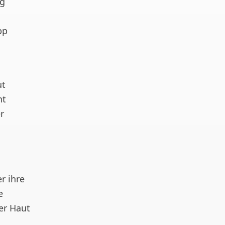
ng
pp
ut
ht
r
r ihre
e
der Haut