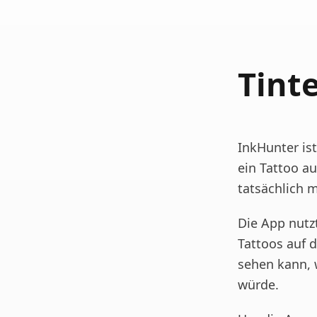
Tint
InkHunter is
ein Tattoo a
tatsächlich 
Die App nutz
Tattoos auf d
sehen kann, 
würde.