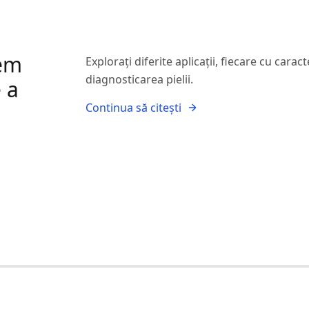
rem
Explorați diferite aplicații, fiecare cu caract
diagnosticarea pielii.
e a
Continua să citești