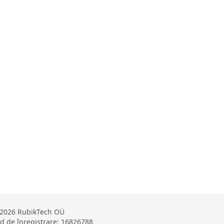
2026 RubikTech OÜ
d de înregistrare: 16826788