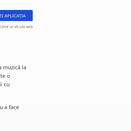
ZI APLICAȚIA
 către un alt site web
a muzică la
ste o
ii cu
ru a face