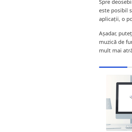
Spre deosebi
este posibil 
aplicații, o p
Așadar, puteț
muzică de fu
mult mai atr