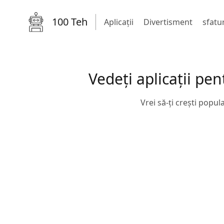
100 Teh
Aplicații
Divertisment
sfatur
Vedeți aplicații pe
Vrei să-ți crești popu