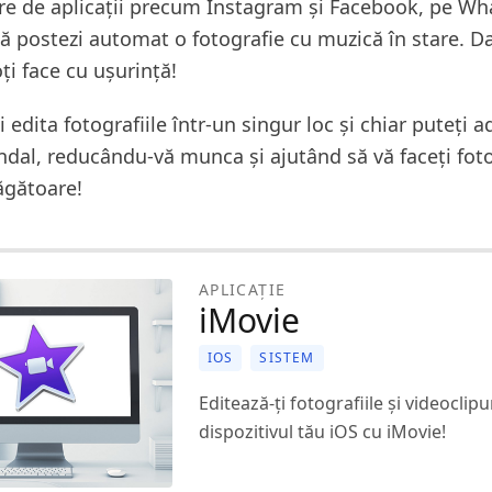
re de aplicații precum Instagram și Facebook, pe W
să postezi automat o fotografie cu muzică în stare. Da
oți face cu ușurință!
i edita fotografiile într-un singur loc și chiar puteți 
ndal, reducându-vă munca și ajutând să vă faceți fot
ăgătoare!
APLICAȚIE
iMovie
IOS
SISTEM
Editează-ți fotografiile și videoclipu
dispozitivul tău iOS cu iMovie!