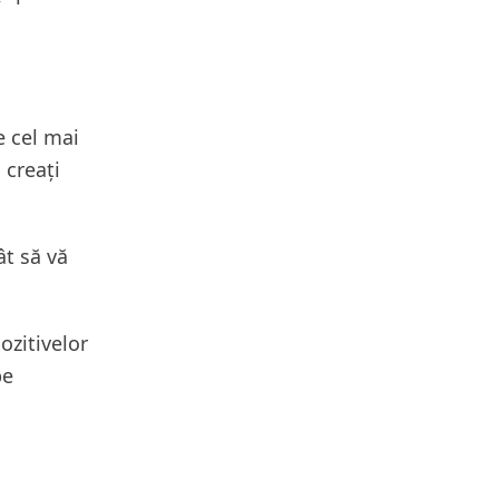
e cel mai
 creați
ât să vă
ozitivelor
pe