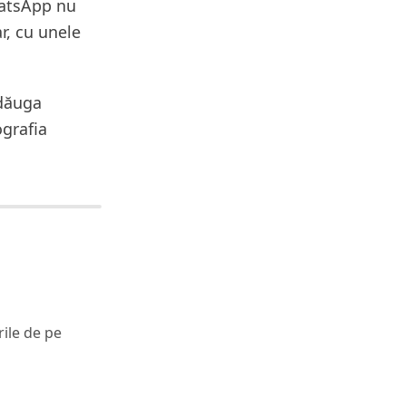
hatsApp nu
r, cu unele
adăuga
ografia
rile de pe