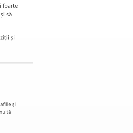
i foarte
și să
iții și
fiile și
 multă