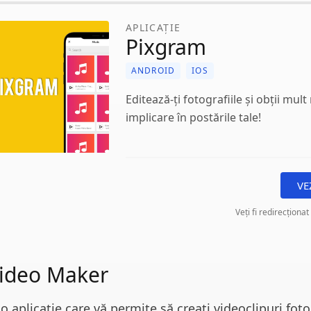
APLICAȚIE
Pixgram
ANDROID
IOS
Editează-ți fotografiile și obții mul
implicare în postările tale!
VE
Veți fi redirecționat
ideo Maker
o aplicație care vă permite să creați videoclipuri foto