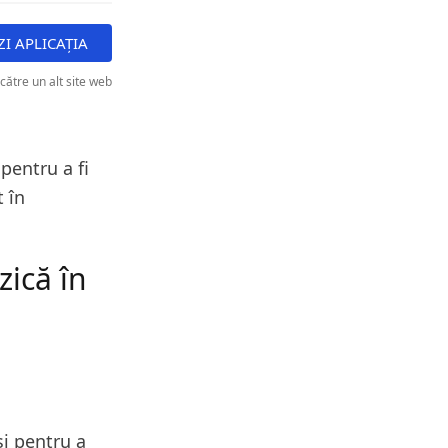
ZI APLICAȚIA
 către un alt site web
 pentru a fi
t în
zică în
și pentru a