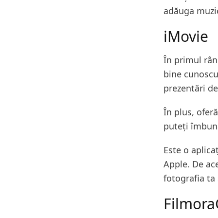
adăuga muzic
iMovie
În primul rân
bine cunoscu
prezentări de
În plus, oferă
puteți îmbun
Este o aplica
Apple. De ac
fotografia ta
Filmor