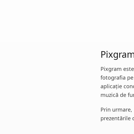
Pixgra
Pixgram este
fotografia pe
aplicație con
muzică de fu
Prin urmare, 
prezentările 