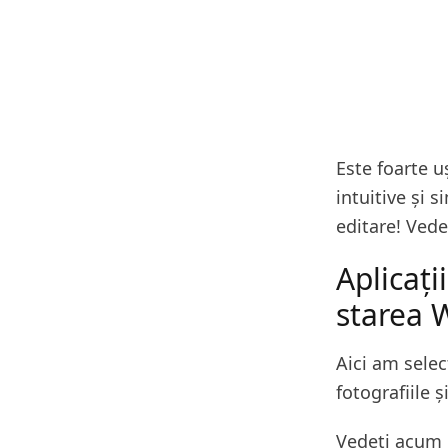
Este foarte u
intuitive și s
editare! Vede
Aplicați
starea 
Aici am selec
fotografiile ș
Vedeți acum c