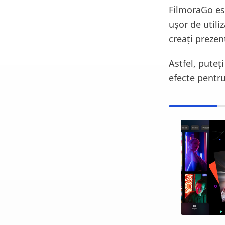
FilmoraGo est
ușor de utili
creați prezen
Astfel, puteț
efecte pentru