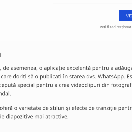
VE
Veți fi redirecționat
m
, de asemenea, o aplicație excelentă pentru a adăug
 care doriți să o publicați în starea dvs. WhatsApp. E
cepută special pentru a crea videoclipuri din fotograf
ndal.
oferă o varietate de stiluri și efecte de tranziție pent
de diapozitive mai atractive.