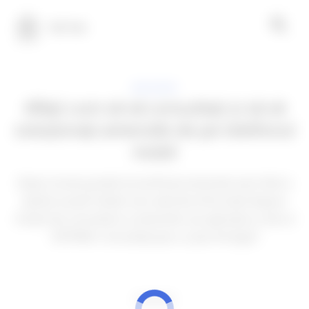
100 Teh
APLICAȚII
Aflați cum să vă consultați și să vă
soluționați amenzile de pe telefonul
mobil
Știați că este posibil să verificați amenzile auto fără a
părăsi acasă? Astăzi vom aborda informații despre
modul de consultare a amenzilor pe aplicația și site-ul
DETRAN. Consultați pas cu pas întregul!
PUBLICITATE