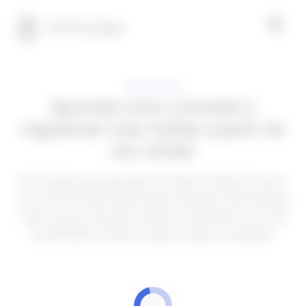
100 Tecnologia
APLICATIVOS
Aprenda como consultar e
regularizar suas multas a partir do
seu celular
Você sabia que é possível consultar multas de carro
sem sair de cada? Hoje iremos abordar informações
sobre como consultar multas no aplicativo e no site
do DETRAN. Confira o passo a passo completo!
ANÚNCIOS