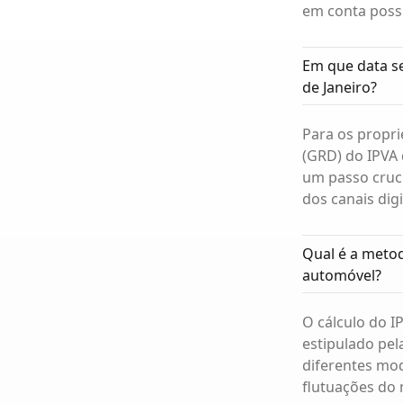
em conta possí
Em que data se
de Janeiro?
Para os propri
(GRD) do IPVA 
um passo cruci
dos canais dig
Qual é a metod
automóvel?
O cálculo do I
estipulado pel
diferentes mod
flutuações do 