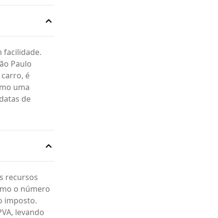
facilidade.
São Paulo
carro, é
como uma
 datas de
s recursos
como o número
o imposto.
PVA, levando