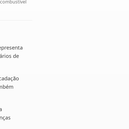
 combustível
epresenta
ários de
ecadação
também
a
anças