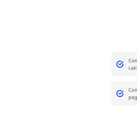
Com
cal
Com
pa