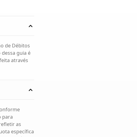
ão de Débitos
o dessa guia é
feita através
 conforme
o para
efletir as
uota específica