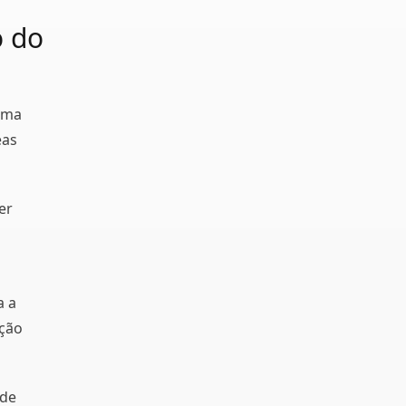
o do
uma
eas
er
a a
ação
 de