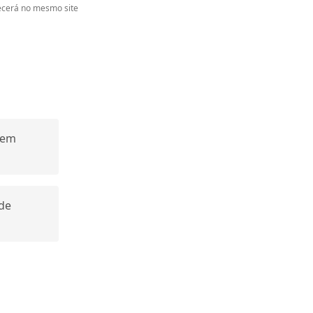
cerá no mesmo site
uem
de