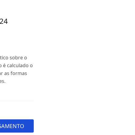
024
tico sobre o
 é calculado o
ar as formas
es.
AGAMENTO