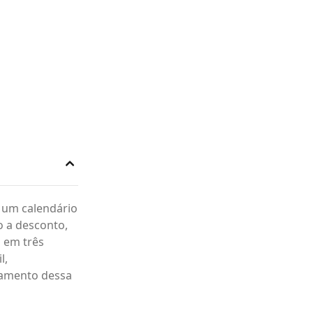
 um calendário
o a desconto,
o em três
l,
gamento dessa