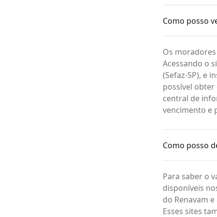
Como posso ve
Os moradores d
Acessando o si
(Sefaz-SP), e 
possível obter
central de inf
vencimento e p
Como posso des
Para saber o v
disponíveis n
do Renavam e a
Esses sites ta