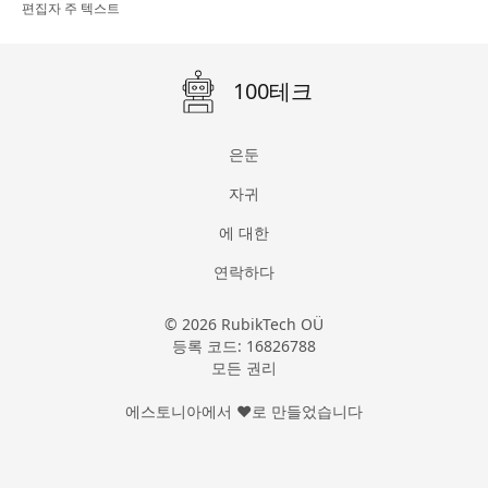
편집자 주 텍스트
100테크
은둔
자귀
에 대한
연락하다
© 2026 RubikTech OÜ
등록 코드: 16826788
모든 권리
에스토니아에서 ❤로 만들었습니다