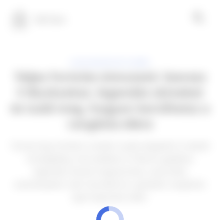
100 Tech
ALKALMAZÁSOK ELEMRE
Teljes Fortnite útmutató: Szerezz
V-Bucksokat, legendás skineket
és tudd meg, hogyan kerülhetsz a
ranglista élére
Tanulj meg mindent a battle royale alapjaitól a haladó
stratégiákig, mint például a V-Bucks gyűjtése,
legendás skinek megszerzése, szezonális
eseményeken való részvétel és a globális ranglistán
igazi bajnokká válás.