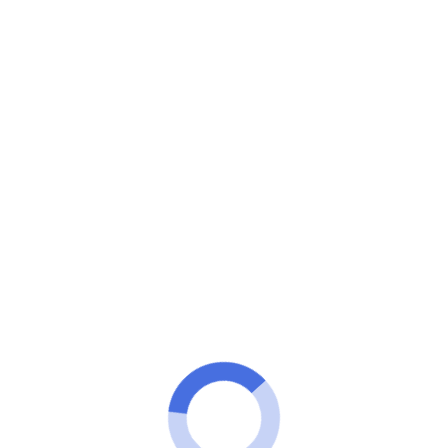
100 technologies
Fatigué de lutter contre la balance pour perdre du
poids et avoir une vie plus saine ?
Découvrez votre IMC (indice de
masse corporelle), consultez des
conseils nutritionnels et bien plus
encore avec des applications
gratuites !
PUBLICITÉ