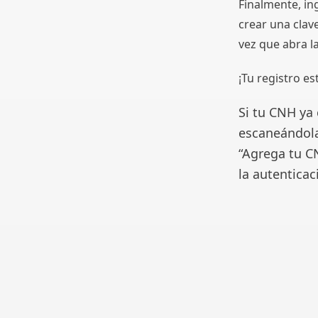
Finalmente, in
crear una clave
vez que abra la
¡Tu registro est
Si tu CNH ya
escaneándola.
“Agrega tu C
la autentica