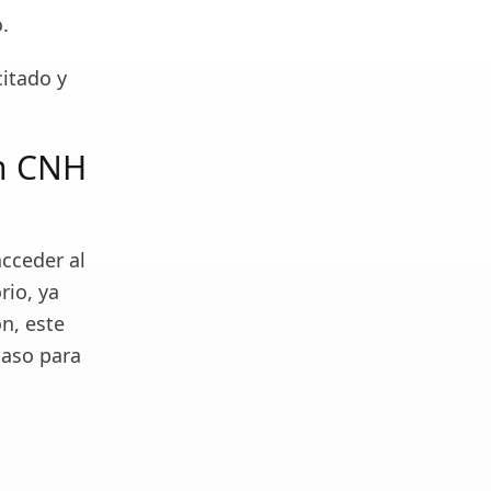
o.
itado y
ón CNH
acceder al
rio, ya
ón, este
paso para