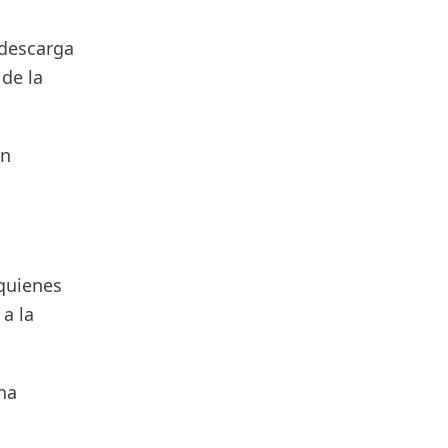
 descarga
de la
on
 quienes
a la
ha