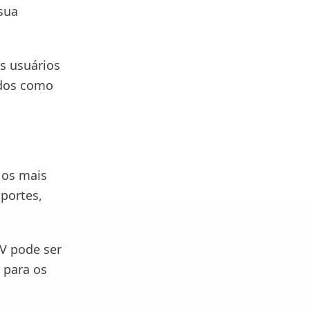
 sua
os usuários
údos como
 os mais
sportes,
IV pode ser
 para os