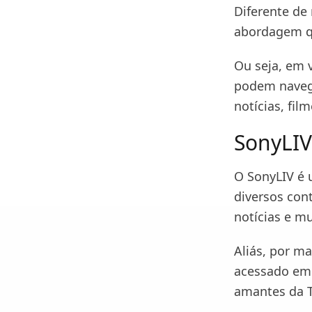
Diferente de
abordagem qu
Ou seja, em v
podem navega
notícias, fil
SonyLIV
O SonyLIV é 
diversos con
notícias e m
Aliás, por ma
acessado em 
amantes da T