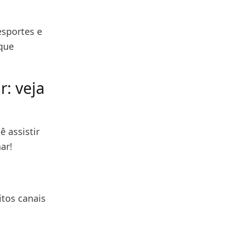
esportes e
que
r: veja
 assistir
ar!
itos canais