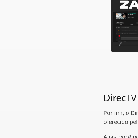
DirecTV
Por fim, o D
oferecido pe
Aliás, você 