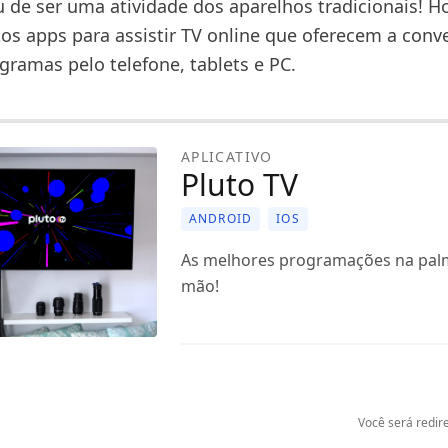
u de ser uma atividade dos aparelhos tradicionais! H
os apps para assistir TV online que oferecem a conv
gramas pelo telefone, tablets e PC.
APLICATIVO
Pluto TV
ANDROID
IOS
As melhores programações na pal
mão!
Você será redire