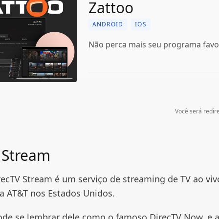
Zattoo
ANDROID
IOS
Não perca mais seu programa favor
Você será redire
 Stream
irecTV Stream é um serviço de streaming de TV ao viv
la AT&T nos Estados Unidos.
pode se lembrar dele como o famoso DirecTV Now, e 