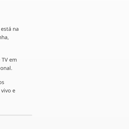
 está na
nha,
e TV em
ional.
os
vivo e