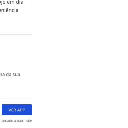
oje em dia,
eniência
ma da sua
VER APP
cionado a outro site