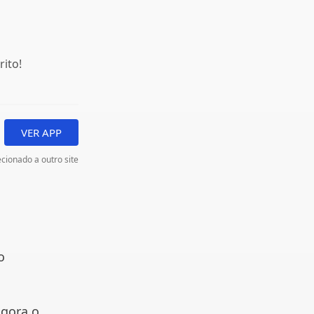
ito!
VER APP
cionado a outro site
o
agora o