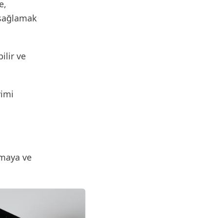
e,
i sağlamak
ilir ve
vimi
rmaya ve