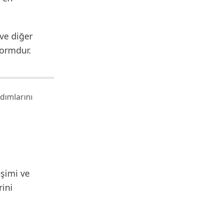
 ve diğer
formdur.
dımlarını
eşimi ve
rini