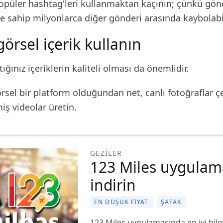
popüler hashtag'leri kullanmaktan kaçının; çünkü gön
e sahip milyonlarca diğer gönderi arasında kaybolabil
 görsel içerik kullanın
ığınız içeriklerin kaliteli olması da önemlidir.
sel bir platform olduğundan net, canlı fotoğraflar ç
iş videolar üretin.
GEZILER
123 Miles uygulam
indirin
EN DÜŞÜK FIYAT
ŞAFAK
123 Miles uygulamasında en iyi bilet 