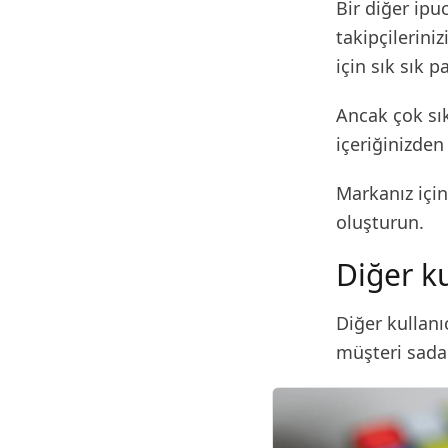
Bir diğer ipu
takipçilerini
için sık sık 
Ancak çok sık
içeriğinizden
Markanız içi
oluşturun.
Diğer ku
Diğer kullanı
müşteri sadak