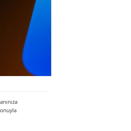
lanınıza
konuyla