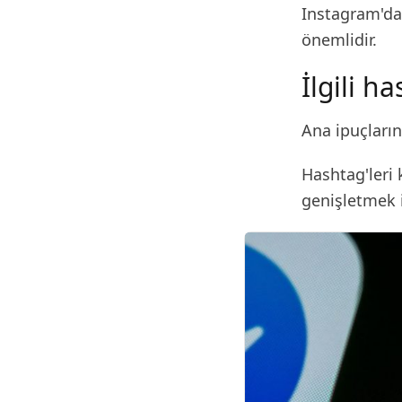
Instagram'da 
önemlidir.
İlgili h
Ana ipuçların
Hashtag'leri 
genişletmek i