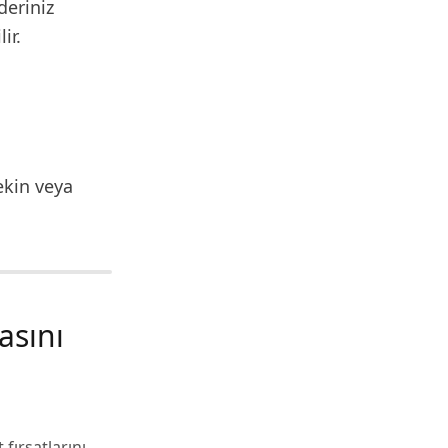
deriniz
ir.
ekin veya
asını
fırsatlarını