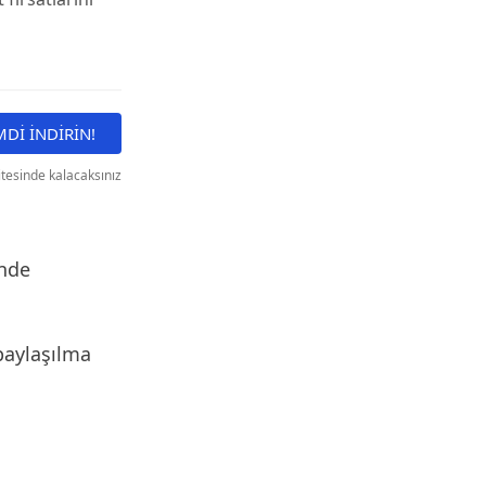
MDİ İNDİRİN!
itesinde kalacaksınız
inde
 paylaşılma