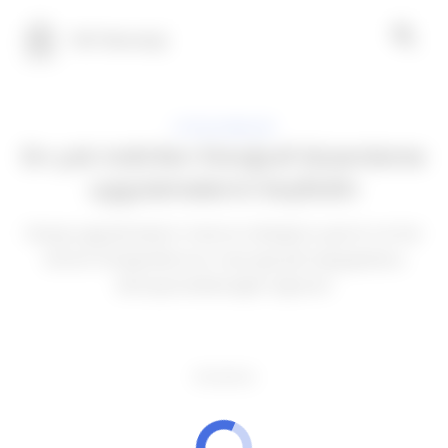
100 Teknoloji
UYGULAMALAR
En çok indirilen fotoğraf düzenleme
uygulamalarını keşfedin
Hangi uygulamaların mevcut olduğunu görün ve her
birinin fotoğraflarınızı nasıl gerçek başyapıtlara
dönüştürebileceğini öğrenin
REKLAMCILIK