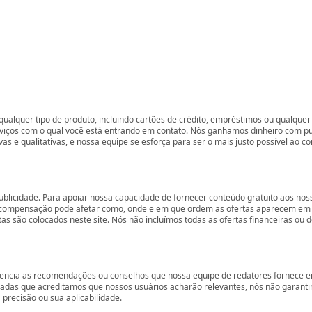
ualquer tipo de produto, incluindo cartões de crédito, empréstimos ou qualquer 
rviços com o qual você está entrando em contato. Nós ganhamos dinheiro com p
vas e qualitativas, e nossa equipe se esforça para ser o mais justo possível ao 
ublicidade. Para apoiar nossa capacidade de fornecer conteúdo gratuito aos 
compensação pode afetar como, onde e em que ordem as ofertas aparecem em nos
são colocados neste site. Nós não incluímos todas as ofertas financeiras ou de
encia as recomendações ou conselhos que nossa equipe de redatores fornece em
zadas que acreditamos que nossos usuários acharão relevantes, nós não garant
precisão ou sua aplicabilidade.