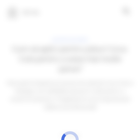
100 Teh
LOCURI VACANTE
Cum să aplici pentru joburi Coca-
Cola pentru a avea mai multe
șanse?
Descoperă etapele procesului de selecție Coca-Cola și
înțelege cum abilitățile tale pot fi utile pentru o
carieră inovatoare. Pregătește-te să-ți impulsionezi
călătoria profesională!
PUBLICITATE