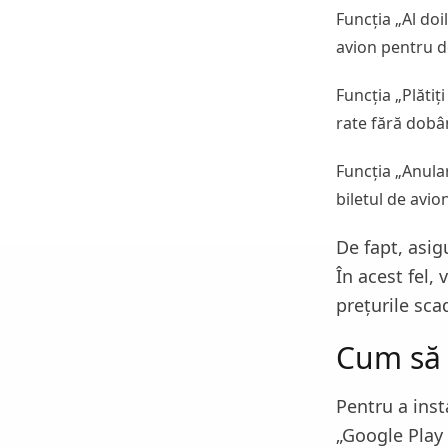
Funcția „Al do
avion pentru d
Funcția „Plătiți
rate fără dobân
Funcția „Anular
biletul de avio
De fapt, asigu
În acest fel, 
prețurile sca
Cum să 
Pentru a inst
„Google Play 