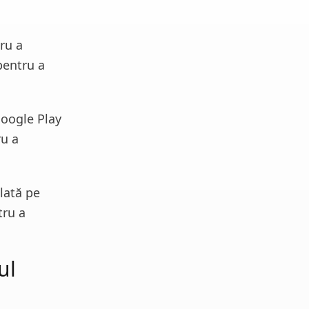
ru a
pentru a
Google Play
ru a
alată pe
tru a
ul