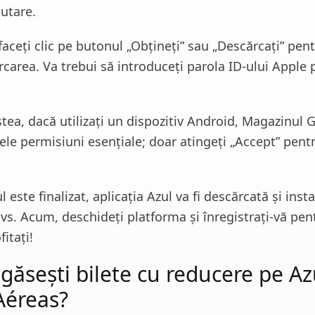
utare.
aceți clic pe butonul „Obțineți” sau „Descărcați” pent
carea. Va trebui să introduceți parola ID-ului Apple 
tea, dacă utilizați un dispozitiv Android, Magazinul 
ele permisiuni esențiale; doar atingeți „Accept” pent
 este finalizat, aplicația Azul va fi descărcată și inst
dvs. Acum, deschideți platforma și înregistrați-vă pen
itați!
găsești bilete cu reducere pe Az
Aéreas?