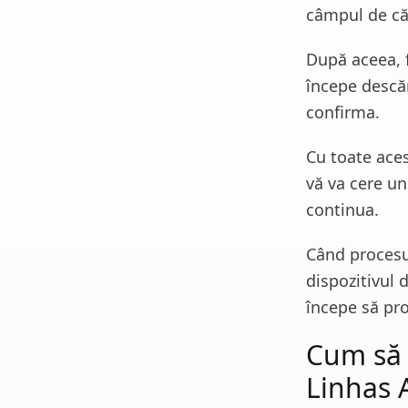
câmpul de că
După aceea, f
începe descăr
confirma.
Cu toate aces
vă va cere un
continua.
Când procesul
dispozitivul 
începe să prof
Cum să 
Linhas 