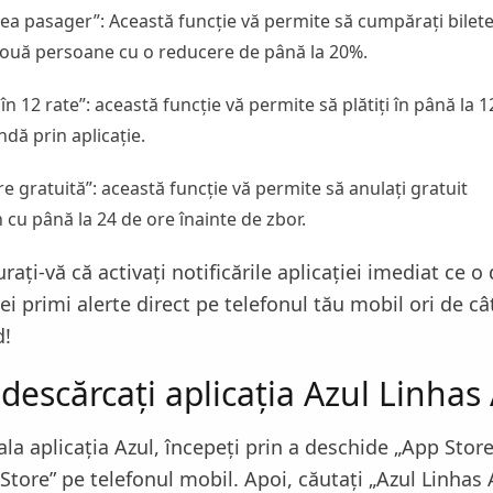
ilea pasager”: Această funcție vă permite să cumpărați bilet
ouă persoane cu o reducere de până la 20%.
 în 12 rate”: această funcție vă permite să plătiți în până la 1
dă prin aplicație.
e gratuită”: această funcție vă permite să anulați gratuit
n cu până la 24 de ore înainte de zbor.
rați-vă că activați notificările aplicației imediat ce o
vei primi alerte direct pe telefonul tău mobil ori de câ
d!
descărcați aplicația Azul Linhas
ala aplicația Azul, începeți prin a deschide „App Stor
Store” pe telefonul mobil. Apoi, căutați „Azul Linhas 