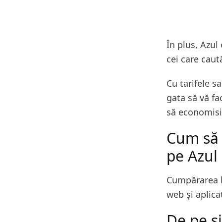
În plus, Azul
cei care caută
Cu tarifele s
gata să vă fac
să economisiț
Cum să 
pe Azul
Cumpărarea bi
web și aplica
De pe si