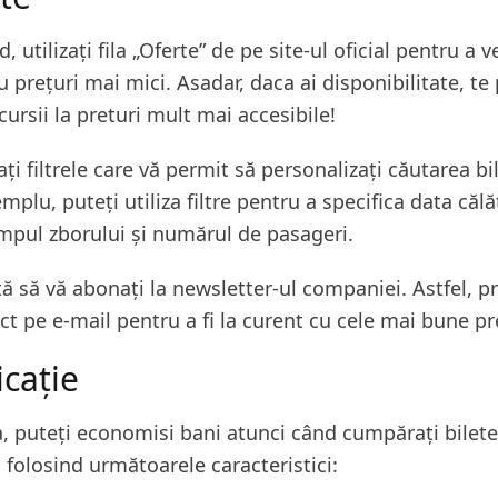
, utilizați fila „Oferte” de pe site-ul oficial pentru a ve
u prețuri mai mici. Asadar, daca ai disponibilitate, te 
ursii la preturi mult mai accesibile!
zați filtrele care vă permit să personalizați căutarea bi
plu, puteți utiliza filtre pentru a specifica data călăt
impul zborului și numărul de pasageri.
tă să vă abonați la newsletter-ul companiei. Astfel, p
ct pe e-mail pentru a fi la curent cu cele mai bune pr
icație
 puteți economisi bani atunci când cumpărați bilete
l folosind următoarele caracteristici: