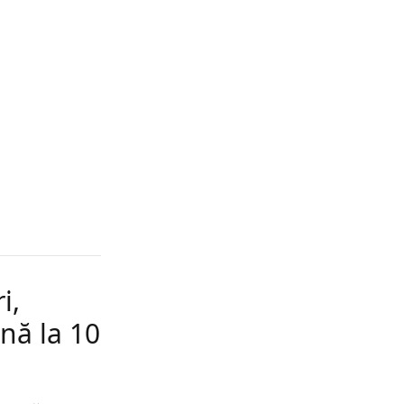
i,
ână la 10