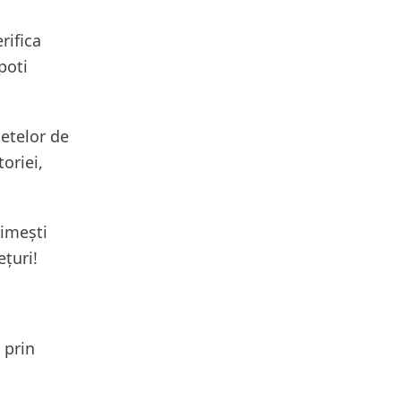
rifica
poti
letelor de
oriei,
rimești
ețuri!
 prin