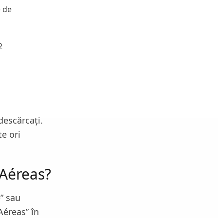
e de
2
 descărcați.
te ori
 Aéreas?
e” sau
Aéreas” în