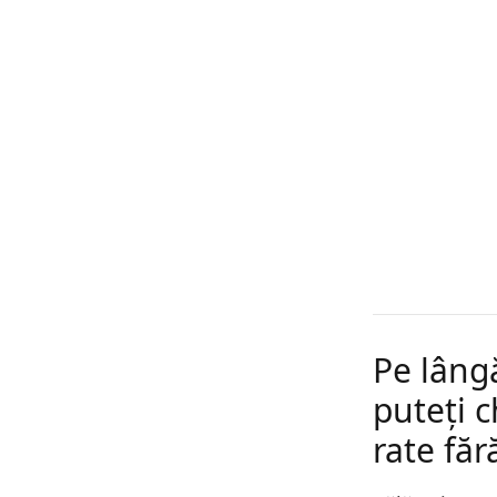
Pe lângă
puteți c
rate fă