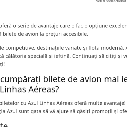
Veți fi redirecționat
 oferă o serie de avantaje care o fac o opțiune excele
 bilete de avion la prețuri accesibile.
ale competitive, destinațiile variate și flota modernă, 
ă călătoria specială și ieftină. Continuați să citiți și
i!
cumpărați bilete de avion mai ie
 Linhas Aéreas?
letelor cu Azul Linhas Aéreas oferă multe avantaje! 
ția Azul sunt gata să vă ajute să găsiți promoții și of
te