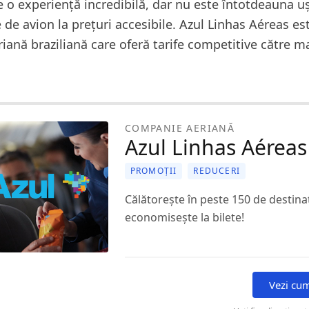
e o experiență incredibilă, dar nu este întotdeauna u
e de avion la prețuri accesibile. Azul Linhas Aéreas es
ană braziliană care oferă tarife competitive către m
COMPANIE AERIANĂ
Azul Linhas Aéreas
PROMOȚII
REDUCERI
Călătorește în peste 150 de destinați
economisește la bilete!
Vezi cu