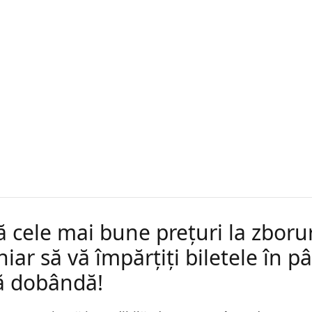
 cele mai bune prețuri la zborur
hiar să vă împărțiți biletele în p
ră dobândă!