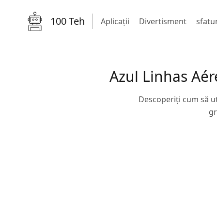
100 Teh
Aplicații
Divertisment
sfatur
Azul Linhas Aére
Descoperiți cum să ut
gr