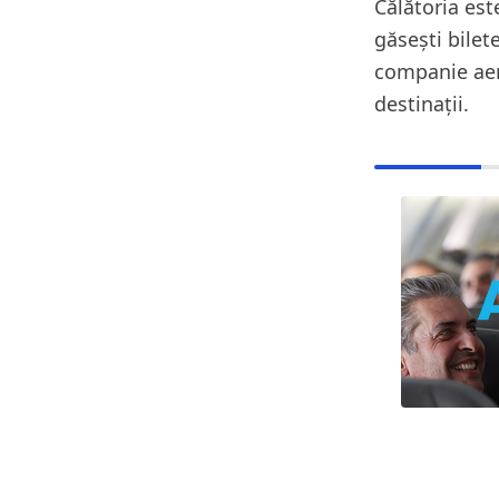
Călătoria est
găsești bilet
companie aeri
destinații.