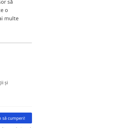
șor să
te o
ai multe
i și
m să cumperi!