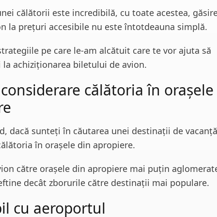
unei călătorii este incredibilă, cu toate acestea, găsir
on la prețuri accesibile nu este întotdeauna simplă.
strategiile pe care le-am alcătuit care te vor ajuta să
la achiziționarea biletului de avion.
 considerare călătoria în orașele
re
d, dacă sunteți în căutarea unei destinații de vacanță,
ălătoria în orașele din apropiere.
vion către orașele din apropiere mai puțin aglomerat
ftine decât zborurile către destinații mai populare.
ibil cu aeroportul