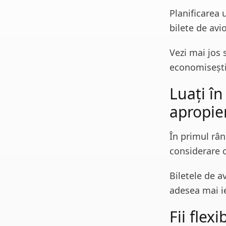
Planificarea 
bilete de avi
Vezi mai jos 
economisești 
Luați în
apropie
În primul rân
considerare c
Biletele de a
adesea mai ie
Fii flex