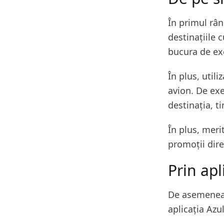
În primul rând
destinațiile c
bucura de exc
În plus, utili
avion. De exem
destinația, t
În plus, meri
promoții dire
Prin apl
De asemenea,
aplicația Azu