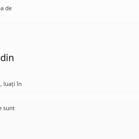
ea de
 din
 luați în
e sunt