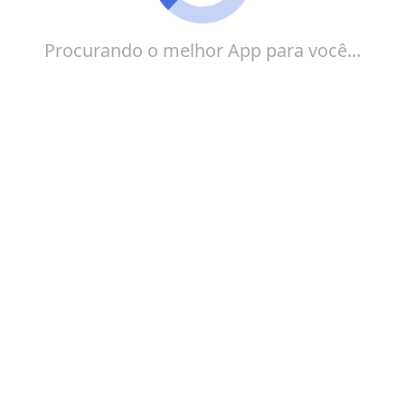
Procurando o melhor App para você...
Confira o 100Tech e veja essas recomendações de
apps para ouvir música offline, para quem procura
ouvir suas músicas por streaming quando não estiver
com o dispositivo conectado em uma rede de
internet e também para quem deseja poupar dados
móveis.