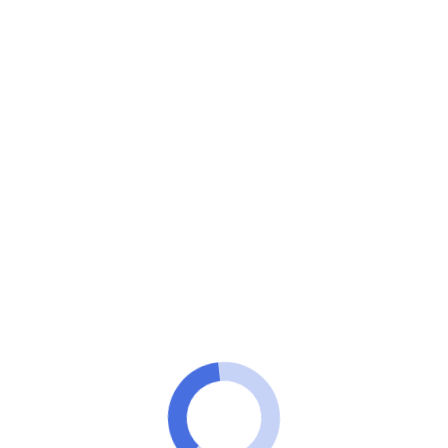
100 Tecnologia
Veja 4 apps para ouvir música no seu celular onde
você quiser gratuito!
Melhores aplicativos para ouvir
música offline de graça no celular!
ANÚNCIOS