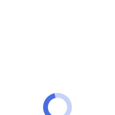
100 Tecnologia
Aprenda de uma vez por todas como bombar no
Instagram. Confira nossas dicas infalíveis!
Aprenda como ganhar seguidores
no Instagram e fortaleça sua rede
social
ANÚNCIOS