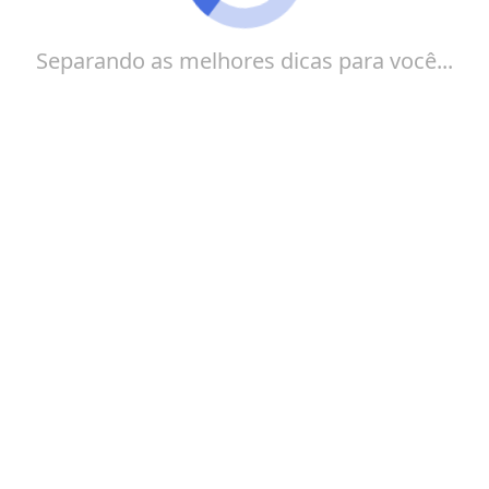
Separando as melhores dicas para você...
O Instagram é uma das plataformas de mídia social
mais populares e influentes do mundo, com mais de
um bilhão de usuários ativos mensais. Como
resultado, o Instagram se tornou um dos canais de
marketing mais importantes para as empresas