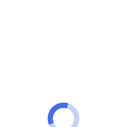
100 Tecnologia
Você sabia que é possível consultar as multas do seu
veículo pelo app, na palma da sua mão, tudo online?
Confira o passo a passo.
Consulte as multas do seu carro via
App
ANÚNCIOS