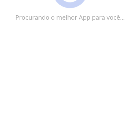
Procurando o melhor App para você...
Estar ciente das multas de seu veículo é de extrema
importância, tanto para que você consiga manter o
pagamento em dia, quanto para ter controle de
possíveis pontos perdidos na sua. É muito
importante também manter a situação do seu veículo