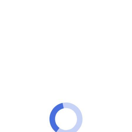
100 Tecnologia
Quer viajar pelos Estados Unidos, conhecer os
incríveis parques e todas as belezas que esse país
reserva?
Com a SouthWest Airlines é
possível e de uma forma super
econômica!
ANÚNCIOS