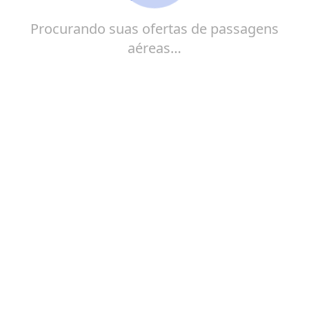
Procurando suas ofertas de passagens
aéreas…
A SouthWest Airlines conquistou o título de pioneira
como a primeira companhia aérea de baixo custo do
mundo. Sediada nos Estados Unidos, ela oferece uma
extensa variedade de destinos domésticos e alguns