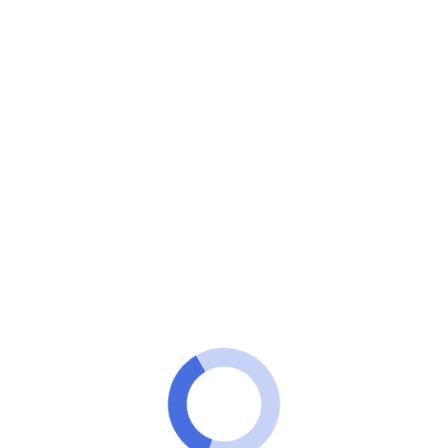
100 Tecnologia
Quer os melhores preços para viajar pelos Estados
Unidos e outros países?
A JetBlue Airways oferece diversos
destinos com tarifas
surpreendentes!
ANÚNCIOS