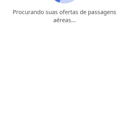
Procurando suas ofertas de passagens
aéreas…
Viaje com uma das principais companhias aéreas de
baixo custo dos Estados Unidos sem comprometer
seu orçamento com a JetBlue! Explore os incríveis
parques temáticos da América do Norte ou aproveite
para conhecer praias paradisíacas e destinos